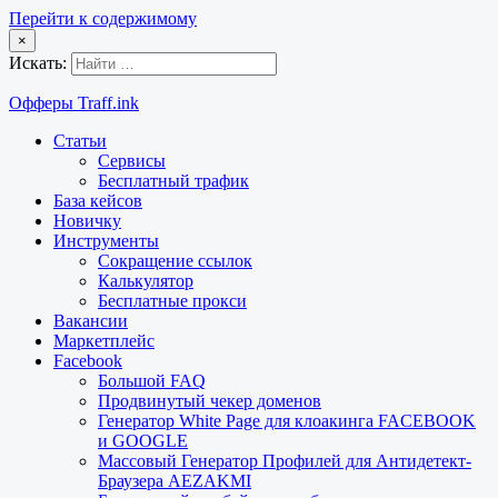
Перейти к содержимому
×
Искать:
Офферы Traff.ink
Статьи
Сервисы
Бесплатный трафик
База кейсов
Новичку
Инструменты
Сокращение ссылок
Калькулятор
Бесплатные прокси
Вакансии
Маркетплейс
Facebook
Большой FAQ
Продвинутый чекер доменов
Генератор White Page для клоакинга FACEBOOK
и GOOGLE
Массовый Генератор Профилей для Антидетект-
Браузера AEZAKMI