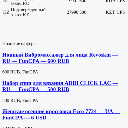
RU
1990
600
RUB
CPS
заказ: RU
Подтвержденный
KZ
27990
500
KZT
CPS
заказ: KZ
Похожие офферы
Ионный Вибромассажер для лица Revoskin —
RU — FunCPA — 600 RUB
600 RUB, FunCPA
Набор спиц для вязания ADDI CLICK LAC —
RU — FunCPA — 500 RUB
500 RUB, FunCPA
Женские осенние кроссовки Ecco 7724 — UA —
FunCPA — 6 USD