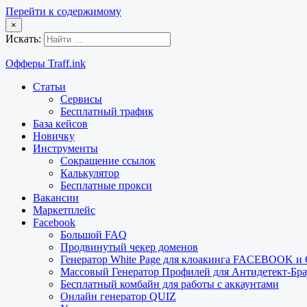
Перейти к содержимому
×
Искать:
Офферы Traff.ink
Статьи
Сервисы
Бесплатный трафик
База кейсов
Новичку
Инструменты
Сокращение ссылок
Калькулятор
Бесплатные прокси
Вакансии
Маркетплейс
Facebook
Большой FAQ
Продвинутый чекер доменов
Генератор White Page для клоакинга FACEBOOK 
Массовый Генератор Профилей для Антидетект-Б
Бесплатный комбайн для работы с аккаунтами
Онлайн генератор QUIZ