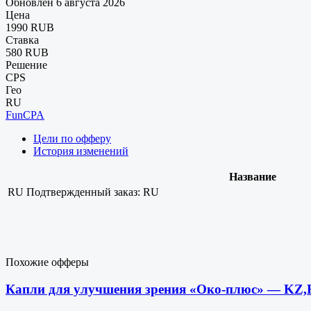
Обновлен 6 августа 2026
Цена
1990 RUB
Ставка
580 RUB
Решение
CPS
Гео
RU
FunCPA
Цели по офферу
История изменений
Название
RU
Подтвержденный заказ: RU
Похожие офферы
Капли для улучшения зрения «Око-плюс» — KZ