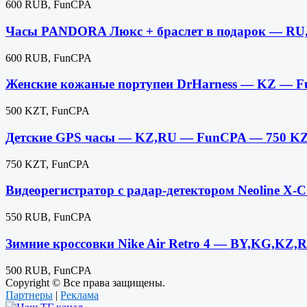
600 RUB, FunCPA
Часы PANDORA Люкс + браслет в подарок — R
600 RUB, FunCPA
Женские кожаные портупеи DrHarness — KZ — 
500 KZT, FunCPA
Детские GPS часы — KZ,RU — FunCPA — 750 K
750 KZT, FunCPA
Видеорегистратор с радар-детектором Neoline 
550 RUB, FunCPA
Зимние кроссовки Nike Air Retro 4 — BY,KG,KZ
500 RUB, FunCPA
Copyright © Все права защищены.
Партнеры
|
Реклама