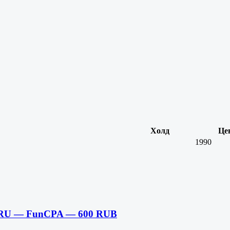
Холд
Це
1990
,RU — FunCPA — 600 RUB