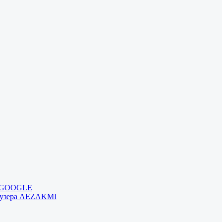
и GOOGLE
раузера AEZAKMI