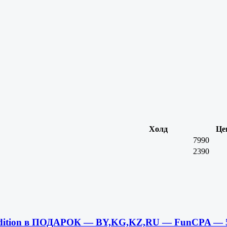
Холд
Це
7990
2390
ay Edition в ПОДАРОК — BY,KG,KZ,RU — FunCPA —