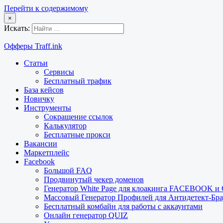
Перейти к содержимому
×
Искать:
Офферы Traff.ink
Статьи
Сервисы
Бесплатный трафик
База кейсов
Новичку
Инструменты
Сокращение ссылок
Калькулятор
Бесплатные прокси
Вакансии
Маркетплейс
Facebook
Большой FAQ
Продвинутый чекер доменов
Генератор White Page для клоакинга FACEBOOK 
Массовый Генератор Профилей для Антидетект-Б
Бесплатный комбайн для работы с аккаунтами
Онлайн генератор QUIZ