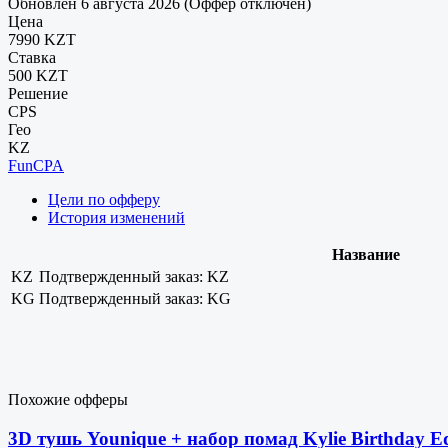
Обновлен 6 августа 2026 (Оффер отключен)
Цена
7990 KZT
Ставка
500 KZT
Решение
CPS
Гео
KZ
FunCPA
Цели по офферу
История изменений
Название
KZ
Подтвержденный заказ: KZ
KG
Подтвержденный заказ: KG
Похожие офферы
3D тушь Younique + набор помад Kylie Birthd