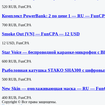
520 RUB, FunCPA
Комплект PowerBank: 2 по цене 1 — RU — FunC
700 RUB, FunCPA
Smoke Out [VN] — FunCPA — 12 USD
12 USD, FunCPA
Star Voice — беспроводной караоке-микрофон с
600 RUB, FunCPA
Рыболовная катушка STAKO SHA300 с цифровы
500 RUB, FunCPA
New Skin — омолаживающая маска — RU — Fun
400 RUB, FunCPA
Copyright © Все права защищены.