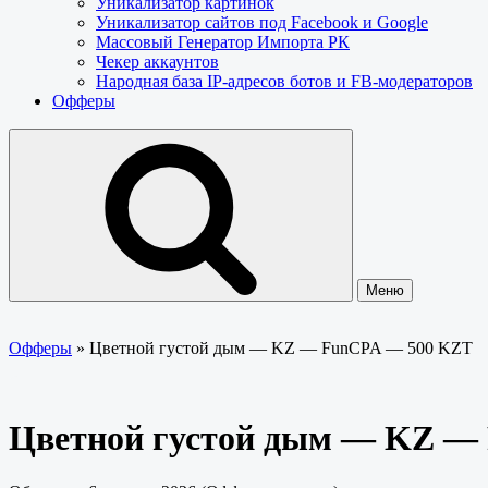
Уникализатор картинок
Уникализатор сайтов под Facebook и Google
Массовый Генератор Импорта РК
Чекер аккаунтов
Народная база IP-адресов ботов и FB-модераторов
Офферы
Меню
Офферы
»
Цветной густой дым — KZ — FunCPA — 500 KZT
Цветной густой дым — KZ —