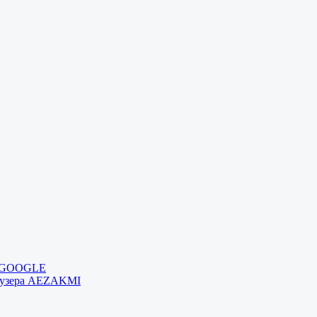
и GOOGLE
раузера AEZAKMI