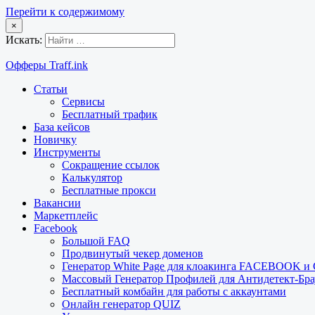
Перейти к содержимому
×
Искать:
Офферы Traff.ink
Статьи
Сервисы
Бесплатный трафик
База кейсов
Новичку
Инструменты
Сокращение ссылок
Калькулятор
Бесплатные прокси
Вакансии
Маркетплейс
Facebook
Большой FAQ
Продвинутый чекер доменов
Генератор White Page для клоакинга FACEBOOK 
Массовый Генератор Профилей для Антидетект-Б
Бесплатный комбайн для работы с аккаунтами
Онлайн генератор QUIZ