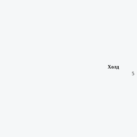
Холд
5