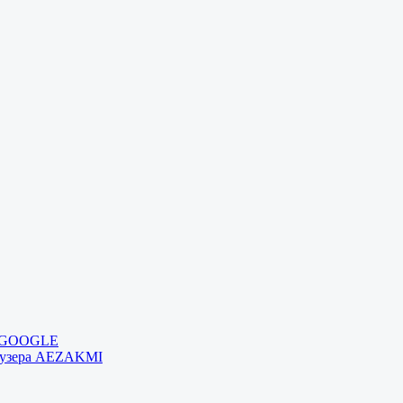
и GOOGLE
раузера AEZAKMI