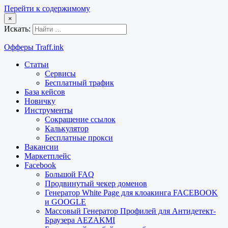
Перейти к содержимому
×
Искать:
Офферы Traff.ink
Статьи
Сервисы
Бесплатный трафик
База кейсов
Новичку
Инструменты
Сокращение ссылок
Калькулятор
Бесплатные прокси
Вакансии
Маркетплейс
Facebook
Большой FAQ
Продвинутый чекер доменов
Генератор White Page для клоакинга FACEBOOK
и GOOGLE
Массовый Генератор Профилей для Антидетект-
Браузера AEZAKMI