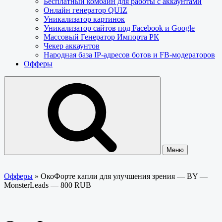
Бесплатный комбайн для работы с аккаунтами
Онлайн генератор QUIZ
Уникализатор картинок
Уникализатор сайтов под Facebook и Google
Массовый Генератор Импорта РК
Чекер аккаунтов
Народная база IP-адресов ботов и FB-модераторов
Офферы
Меню
Офферы
»
ОкоФорте капли для улучшения зрения — BY —
MonsterLeads — 800 RUB