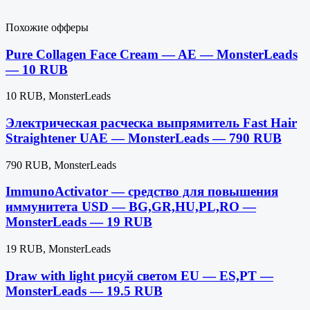
Похожие офферы
Pure Collagen Face Cream — AE — MonsterLeads
— 10 RUB
10 RUB, MonsterLeads
Электрическая расческа выпрямитель Fast Hair
Straightener UAE — MonsterLeads — 790 RUB
790 RUB, MonsterLeads
ImmunoActivator — cредство для повышения
иммунитета USD — BG,GR,HU,PL,RO —
MonsterLeads — 19 RUB
19 RUB, MonsterLeads
Draw with light рисуй светом EU — ES,PT —
MonsterLeads — 19.5 RUB