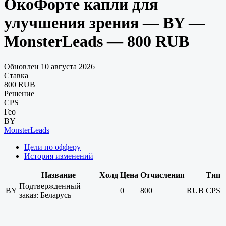
ОкоФорте капли для
улучшения зрения — BY —
MonsterLeads — 800 RUB
Обновлен 10 августа 2026
Ставка
800 RUB
Решение
CPS
Гео
BY
MonsterLeads
Цели по офферу
История изменений
Название
Холд
Цена
Отчисления
Тип
Подтвержденный
BY
0
800
RUB
CPS
заказ: Беларусь