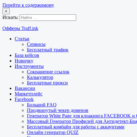
Перейти к содержимому
×
Искать:
Офферы Traff.ink
Статьи
Сервисы
Бесплатный трафик
База кейсов
Новичку
Инструменты
Сокращение ссылок
Калькулятор
Бесплатные прокси
Вакансии
Маркетплейс
Facebook
Большой FAQ
Продвинутый чекер доменов
Генератор White Page для клоакинга FACEBOOK 
Массовый Генератор Профилей для Антидетект-Б
Бесплатный комбайн для работы с аккаунтами
Онлайн генератор QUIZ