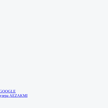
и GOOGLE
раузера AEZAKMI