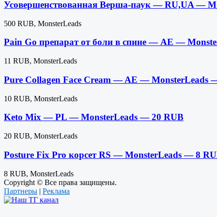
Усовершенствованная Верша-паук — RU,UA — Mo
500 RUB, MonsterLeads
Pain Go препарат от боли в спине — AE — Monst
11 RUB, MonsterLeads
Pure Collagen Face Cream — AE — MonsterLeads 
10 RUB, MonsterLeads
Keto Mix — PL — MonsterLeads — 20 RUB
20 RUB, MonsterLeads
Posture Fix Pro корсет RS — MonsterLeads — 8 R
8 RUB, MonsterLeads
Copyright © Все права защищены.
Партнеры
|
Реклама