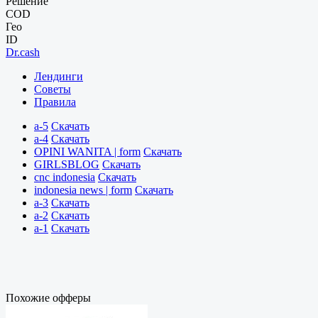
Решение
COD
Гео
ID
Dr.cash
Лендинги
Советы
Правила
a-5
Скачать
a-4
Скачать
OPINI WANITA | form
Скачать
GIRLSBLOG
Скачать
cnc indonesia
Скачать
indonesia news | form
Скачать
a-3
Скачать
a-2
Скачать
a-1
Скачать
Похожие офферы