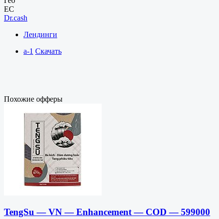
Гео
EC
Dr.cash
Лендинги
a-1
Скачать
Похожие офферы
TengSu — VN — Enhancement — COD — 599000