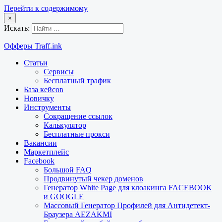
Перейти к содержимому
×
Искать:
Офферы Traff.ink
Статьи
Сервисы
Бесплатный трафик
База кейсов
Новичку
Инструменты
Сокращение ссылок
Калькулятор
Бесплатные прокси
Вакансии
Маркетплейс
Facebook
Большой FAQ
Продвинутый чекер доменов
Генератор White Page для клоакинга FACEBOOK
и GOOGLE
Массовый Генератор Профилей для Антидетект-
Браузера AEZAKMI