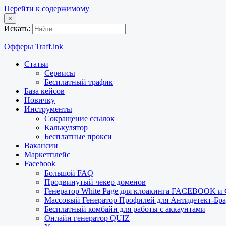
Перейти к содержимому
×
Искать:
Офферы Traff.ink
Статьи
Сервисы
Бесплатный трафик
База кейсов
Новичку
Инструменты
Сокращение ссылок
Калькулятор
Бесплатные прокси
Вакансии
Маркетплейс
Facebook
Большой FAQ
Продвинутый чекер доменов
Генератор White Page для клоакинга FACEBOOK 
Массовый Генератор Профилей для Антидетект-Б
Бесплатный комбайн для работы с аккаунтами
Онлайн генератор QUIZ