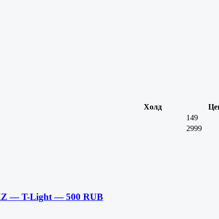
Холд
Це
149
2999
KZ — T-Light — 500 RUB