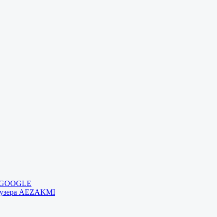
и GOOGLE
раузера AEZAKMI