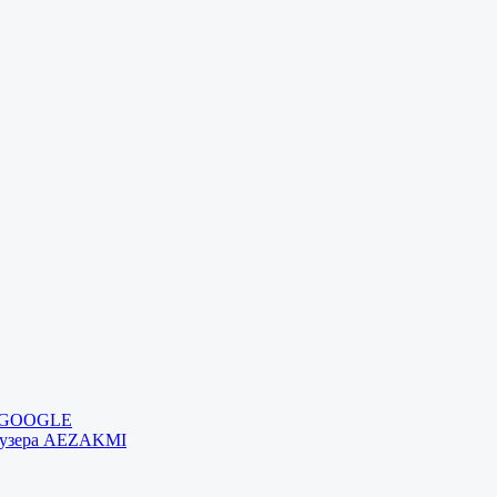
и GOOGLE
раузера AEZAKMI