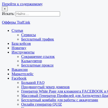
Перейти к содержимому
×
Искать:
Офферы Traff.ink
Статьи
Сервисы
Бесплатный трафик
База кейсов
Новичку
Инструменты
Сокращение ссылок
Калькулятор
Бесплатные прокси
Вакансии
Маркетплейс
Facebook
Большой FAQ
Продвинутый чекер доменов
Генератор White Page для клоакинга FACEBOOK 
Массовый Генератор Профилей для Антидетект-Б
Бесплатный комбайн для работы с аккаунтами
Онлайн генератор QUIZ