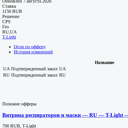
Обновлен 7 августа 2026
Ставка
1150 RUB
Решение
CPS
Гео
RU,UA
T-Light
Цели по офферу
История изменений
Название
UA
Подтвержденный заказ: UA
RU
Подтвержденный заказ: RU
Похожие офферы
Витрина респираторов и маски — RU — T-Light 
700 RUB, T-Light