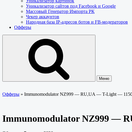
Уникализатор картинок
Уникализатор сайтов под Facebook и Google
Массовый Генератор Импорта РК
Чекер аккаунтов
Народная база IP-адресов ботов и FB-модераторов
Офферы
Меню
Офферы
»
Immunomodulator NZ999 — RU,UA — T-Light — 115
Immunomodulator NZ999 — RU