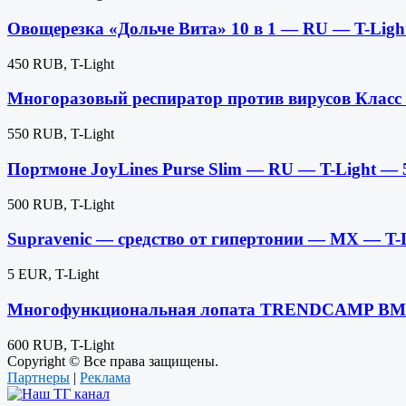
Овощерезка «Дольче Вита» 10 в 1 — RU — T-Lig
450 RUB, T-Light
Многоразовый респиратор против вирусов Класс
550 RUB, T-Light
Портмоне JoyLines Purse Slim — RU — T-Light —
500 RUB, T-Light
Supravenic — средство от гипертонии — MX — T-
5 EUR, T-Light
Многофункциональная лопата TRENDCAMP BM-C-
600 RUB, T-Light
Copyright © Все права защищены.
Партнеры
|
Реклама