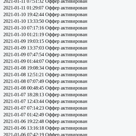
2021-01-11 07:51:32
Оффер активирован
2021-01-11 01:29:07
Оффер активирован
2021-01-10 19:42:44
Оффер активирован
2021-01-10 13:33:50
Оффер активирован
2021-01-10 07:17:16
Оффер активирован
2021-01-10 01:21:19
Оффер активирован
2021-01-09 19:03:15
Оффер активирован
2021-01-09 13:37:03
Оффер активирован
2021-01-09 07:47:54
Оффер активирован
2021-01-09 01:44:07
Оффер активирован
2021-01-08 19:08:34
Оффер активирован
2021-01-08 12:51:21
Оффер активирован
2021-01-08 07:07:49
Оффер активирован
2021-01-08 00:48:45
Оффер активирован
2021-01-07 18:28:13
Оффер активирован
2021-01-07 12:43:44
Оффер активирован
2021-01-07 07:14:23
Оффер активирован
2021-01-07 01:42:49
Оффер активирован
2021-01-06 19:22:48
Оффер активирован
2021-01-06 13:16:18
Оффер активирован
2021-01-06 07:42:19
Оффер активирован