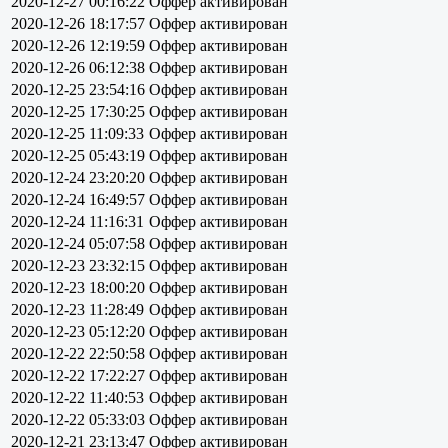
2020-12-27 00:16:22
Оффер активирован
2020-12-26 18:17:57
Оффер активирован
2020-12-26 12:19:59
Оффер активирован
2020-12-26 06:12:38
Оффер активирован
2020-12-25 23:54:16
Оффер активирован
2020-12-25 17:30:25
Оффер активирован
2020-12-25 11:09:33
Оффер активирован
2020-12-25 05:43:19
Оффер активирован
2020-12-24 23:20:20
Оффер активирован
2020-12-24 16:49:57
Оффер активирован
2020-12-24 11:16:31
Оффер активирован
2020-12-24 05:07:58
Оффер активирован
2020-12-23 23:32:15
Оффер активирован
2020-12-23 18:00:20
Оффер активирован
2020-12-23 11:28:49
Оффер активирован
2020-12-23 05:12:20
Оффер активирован
2020-12-22 22:50:58
Оффер активирован
2020-12-22 17:22:27
Оффер активирован
2020-12-22 11:40:53
Оффер активирован
2020-12-22 05:33:03
Оффер активирован
2020-12-21 23:13:47
Оффер активирован