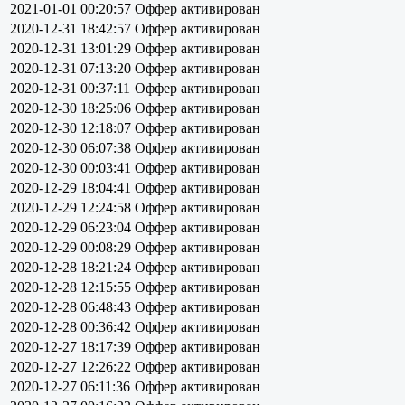
2021-01-01 00:20:57
Оффер активирован
2020-12-31 18:42:57
Оффер активирован
2020-12-31 13:01:29
Оффер активирован
2020-12-31 07:13:20
Оффер активирован
2020-12-31 00:37:11
Оффер активирован
2020-12-30 18:25:06
Оффер активирован
2020-12-30 12:18:07
Оффер активирован
2020-12-30 06:07:38
Оффер активирован
2020-12-30 00:03:41
Оффер активирован
2020-12-29 18:04:41
Оффер активирован
2020-12-29 12:24:58
Оффер активирован
2020-12-29 06:23:04
Оффер активирован
2020-12-29 00:08:29
Оффер активирован
2020-12-28 18:21:24
Оффер активирован
2020-12-28 12:15:55
Оффер активирован
2020-12-28 06:48:43
Оффер активирован
2020-12-28 00:36:42
Оффер активирован
2020-12-27 18:17:39
Оффер активирован
2020-12-27 12:26:22
Оффер активирован
2020-12-27 06:11:36
Оффер активирован