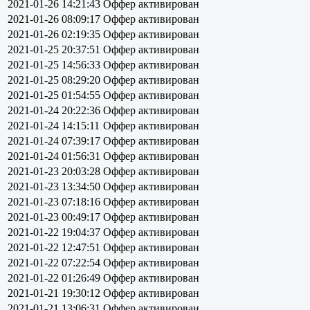
2021-01-26 14:21:43
Оффер активирован
2021-01-26 08:09:17
Оффер активирован
2021-01-26 02:19:35
Оффер активирован
2021-01-25 20:37:51
Оффер активирован
2021-01-25 14:56:33
Оффер активирован
2021-01-25 08:29:20
Оффер активирован
2021-01-25 01:54:55
Оффер активирован
2021-01-24 20:22:36
Оффер активирован
2021-01-24 14:15:11
Оффер активирован
2021-01-24 07:39:17
Оффер активирован
2021-01-24 01:56:31
Оффер активирован
2021-01-23 20:03:28
Оффер активирован
2021-01-23 13:34:50
Оффер активирован
2021-01-23 07:18:16
Оффер активирован
2021-01-23 00:49:17
Оффер активирован
2021-01-22 19:04:37
Оффер активирован
2021-01-22 12:47:51
Оффер активирован
2021-01-22 07:22:54
Оффер активирован
2021-01-22 01:26:49
Оффер активирован
2021-01-21 19:30:12
Оффер активирован
2021-01-21 13:06:31
Оффер активирован