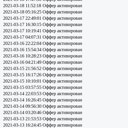
2021-03-18 11:52:18
Оффер активирован
2021-03-18 05:16:25
Оффер активирован
2021-03-17 22:49:01
Оффер активирован
2021-03-17 16:30:15
Оффер активирован
2021-03-17 10:19:41
Оффер активирован
2021-03-17 04:07:31
Оффер активирован
2021-03-16 22:22:04
Оффер активирован
2021-03-16 15:54:34
Оффер активирован
2021-03-16 10:28:23
Оффер активирован
2021-03-16 04:21:49
Оффер активирован
2021-03-15 21:56:52
Оффер активирован
2021-03-15 16:17:26
Оффер активирован
2021-03-15 10:10:01
Оффер активирован
2021-03-15 03:57:55
Оффер активирован
2021-03-14 22:03:53
Оффер активирован
2021-03-14 16:26:45
Оффер активирован
2021-03-14 09:56:30
Оффер активирован
2021-03-14 03:20:46
Оффер активирован
2021-03-13 21:53:53
Оффер активирован
2021-03-13 16:24:45
Оффер активирован