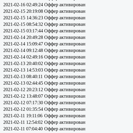
2021-02-16 02:49:24
Оффер активирован
2021-02-15 20:19:08
Оффер активирован
2021-02-15 14:36:23
Оффер активирован
2021-02-15 08:54:32
Оффер активирован
2021-02-15 03:17:44
Оффер активирован
2021-02-14 20:49:28
Оффер активирован
2021-02-14 15:09:47
Оффер активирован
2021-02-14 09:12:48
Оффер активирован
2021-02-14 02:49:16
Оффер активирован
2021-02-13 20:40:02
Оффер активирован
2021-02-13 14:53:03
Оффер активирован
2021-02-13 08:40:11
Оффер активирован
2021-02-13 02:44:45
Оффер активирован
2021-02-12 20:23:12
Оффер активирован
2021-02-12 13:48:07
Оффер активирован
2021-02-12 07:17:30
Оффер активирован
2021-02-12 01:35:54
Оффер активирован
2021-02-11 19:11:06
Оффер активирован
2021-02-11 12:54:02
Оффер активирован
2021-02-11 07:04:40
Оффер активирован