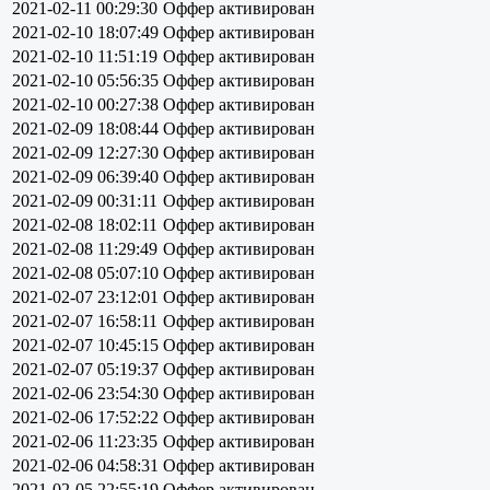
2021-02-11 00:29:30
Оффер активирован
2021-02-10 18:07:49
Оффер активирован
2021-02-10 11:51:19
Оффер активирован
2021-02-10 05:56:35
Оффер активирован
2021-02-10 00:27:38
Оффер активирован
2021-02-09 18:08:44
Оффер активирован
2021-02-09 12:27:30
Оффер активирован
2021-02-09 06:39:40
Оффер активирован
2021-02-09 00:31:11
Оффер активирован
2021-02-08 18:02:11
Оффер активирован
2021-02-08 11:29:49
Оффер активирован
2021-02-08 05:07:10
Оффер активирован
2021-02-07 23:12:01
Оффер активирован
2021-02-07 16:58:11
Оффер активирован
2021-02-07 10:45:15
Оффер активирован
2021-02-07 05:19:37
Оффер активирован
2021-02-06 23:54:30
Оффер активирован
2021-02-06 17:52:22
Оффер активирован
2021-02-06 11:23:35
Оффер активирован
2021-02-06 04:58:31
Оффер активирован
2021-02-05 22:55:19
Оффер активирован