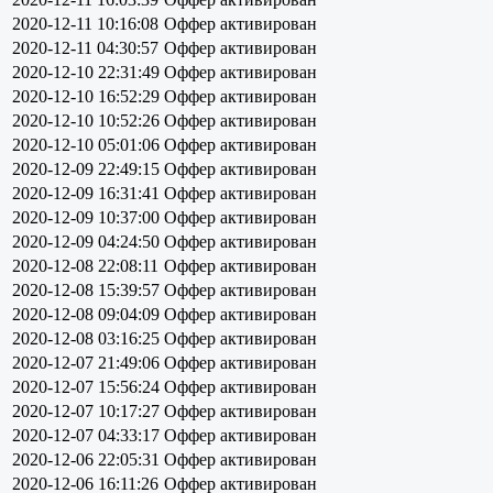
2020-12-11 10:16:08
Оффер активирован
2020-12-11 04:30:57
Оффер активирован
2020-12-10 22:31:49
Оффер активирован
2020-12-10 16:52:29
Оффер активирован
2020-12-10 10:52:26
Оффер активирован
2020-12-10 05:01:06
Оффер активирован
2020-12-09 22:49:15
Оффер активирован
2020-12-09 16:31:41
Оффер активирован
2020-12-09 10:37:00
Оффер активирован
2020-12-09 04:24:50
Оффер активирован
2020-12-08 22:08:11
Оффер активирован
2020-12-08 15:39:57
Оффер активирован
2020-12-08 09:04:09
Оффер активирован
2020-12-08 03:16:25
Оффер активирован
2020-12-07 21:49:06
Оффер активирован
2020-12-07 15:56:24
Оффер активирован
2020-12-07 10:17:27
Оффер активирован
2020-12-07 04:33:17
Оффер активирован
2020-12-06 22:05:31
Оффер активирован
2020-12-06 16:11:26
Оффер активирован