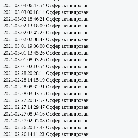
2021-03-03 06:47:54
Оффер активирован
2021-03-03 00:18:14
Оффер активирован
2021-03-02 18:46:21
Оффер активирован
2021-03-02 13:18:09
Оффер активирован
2021-03-02 07:45:22
Оффер активирован
2021-03-02 02:08:47
Оффер активирован
2021-03-01 19:36:00
Оффер активирован
2021-03-01 13:45:26
Оффер активирован
2021-03-01 08:03:26
Оффер активирован
2021-03-01 02:10:54
Оффер активирован
2021-02-28 20:28:11
Оффер активирован
2021-02-28 14:15:19
Оффер активирован
2021-02-28 08:32:31
Оффер активирован
2021-02-28 03:03:55
Оффер активирован
2021-02-27 20:37:57
Оффер активирован
2021-02-27 14:29:47
Оффер активирован
2021-02-27 08:04:16
Оффер активирован
2021-02-27 02:05:08
Оффер активирован
2021-02-26 20:17:37
Оффер активирован
2021-02-26 14:11:23
Оффер активирован