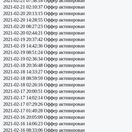
2021-02-21 07:58:18
Оффер активирован
2021-02-21 02:10:37
Оффер активирован
2021-02-20 20:13:15
Оффер активирован
2021-02-20 14:28:55
Оффер активирован
2021-02-20 08:27:23
Оффер активирован
2021-02-20 02:44:21
Оффер активирован
2021-02-19 20:37:42
Оффер активирован
2021-02-19 14:42:36
Оффер активирован
2021-02-19 08:51:24
Оффер активирован
2021-02-19 02:36:34
Оффер активирован
2021-02-18 20:36:48
Оффер активирован
2021-02-18 14:33:27
Оффер активирован
2021-02-18 08:59:59
Оффер активирован
2021-02-18 02:26:16
Оффер активирован
2021-02-17 20:00:51
Оффер активирован
2021-02-17 14:02:14
Оффер активирован
2021-02-17 07:29:26
Оффер активирован
2021-02-17 01:49:28
Оффер активирован
2021-02-16 20:05:09
Оффер активирован
2021-02-16 14:06:23
Оффер активирован
2021-02-16 08:33:06
Оффер активирован