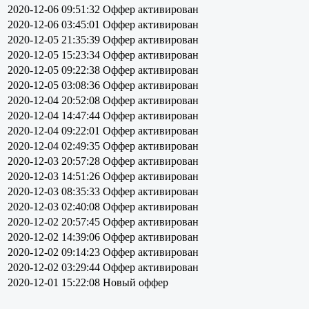
2020-12-06 09:51:32
Оффер активирован
2020-12-06 03:45:01
Оффер активирован
2020-12-05 21:35:39
Оффер активирован
2020-12-05 15:23:34
Оффер активирован
2020-12-05 09:22:38
Оффер активирован
2020-12-05 03:08:36
Оффер активирован
2020-12-04 20:52:08
Оффер активирован
2020-12-04 14:47:44
Оффер активирован
2020-12-04 09:22:01
Оффер активирован
2020-12-04 02:49:35
Оффер активирован
2020-12-03 20:57:28
Оффер активирован
2020-12-03 14:51:26
Оффер активирован
2020-12-03 08:35:33
Оффер активирован
2020-12-03 02:40:08
Оффер активирован
2020-12-02 20:57:45
Оффер активирован
2020-12-02 14:39:06
Оффер активирован
2020-12-02 09:14:23
Оффер активирован
2020-12-02 03:29:44
Оффер активирован
2020-12-01 15:22:08
Новый оффер