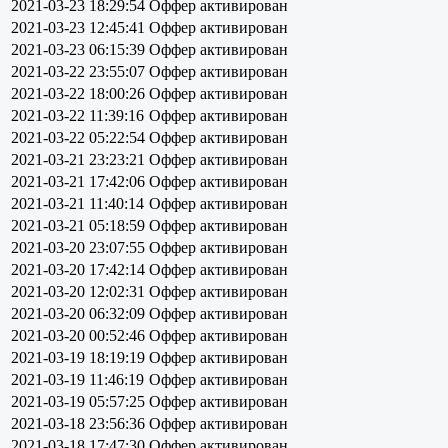
2021-03-23 18:29:54
Оффер активирован
2021-03-23 12:45:41
Оффер активирован
2021-03-23 06:15:39
Оффер активирован
2021-03-22 23:55:07
Оффер активирован
2021-03-22 18:00:26
Оффер активирован
2021-03-22 11:39:16
Оффер активирован
2021-03-22 05:22:54
Оффер активирован
2021-03-21 23:23:21
Оффер активирован
2021-03-21 17:42:06
Оффер активирован
2021-03-21 11:40:14
Оффер активирован
2021-03-21 05:18:59
Оффер активирован
2021-03-20 23:07:55
Оффер активирован
2021-03-20 17:42:14
Оффер активирован
2021-03-20 12:02:31
Оффер активирован
2021-03-20 06:32:09
Оффер активирован
2021-03-20 00:52:46
Оффер активирован
2021-03-19 18:19:19
Оффер активирован
2021-03-19 11:46:19
Оффер активирован
2021-03-19 05:57:25
Оффер активирован
2021-03-18 23:56:36
Оффер активирован
2021-03-18 17:47:30
Оффер активирован