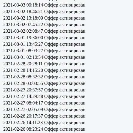
2021-03-03 00:18:14
Оффер активирован
2021-03-02 18:46:21
Оффер активирован
2021-03-02 13:18:09
Оффер активирован
2021-03-02 07:45:22
Оффер активирован
2021-03-02 02:08:47
Оффер активирован
2021-03-01 19:36:00
Оффер активирован
2021-03-01 13:45:27
Оффер активирован
2021-03-01 08:03:27
Оффер активирован
2021-03-01 02:10:54
Оффер активирован
2021-02-28 20:28:11
Оффер активирован
2021-02-28 14:15:20
Оффер активирован
2021-02-28 08:32:32
Оффер активирован
2021-02-28 03:03:55
Оффер активирован
2021-02-27 20:37:57
Оффер активирован
2021-02-27 14:29:48
Оффер активирован
2021-02-27 08:04:17
Оффер активирован
2021-02-27 02:05:09
Оффер активирован
2021-02-26 20:17:37
Оффер активирован
2021-02-26 14:11:23
Оффер активирован
2021-02-26 08:23:24
Оффер активирован