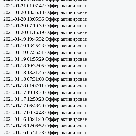
2021-01-21 01:07:42
Оффер активирован
2021-01-20 18:35:13
Оффер активирован
2021-01-20 13:05:36
Оффер активирован
2021-01-20 07:10:39
Оффер активирован
2021-01-20 01:16:19
Оффер активирован
2021-01-19 19:46:32
Оффер активирован
2021-01-19 13:25:23
Оффер активирован
2021-01-19 07:56:51
Оффер активирован
2021-01-19 01:55:29
Оффер активирован
2021-01-18 19:32:05
Оффер активирован
2021-01-18 13:31:45
Оффер активирован
2021-01-18 07:31:03
Оффер активирован
2021-01-18 01:07:11
Оффер активирован
2021-01-17 19:18:29
Оффер активирован
2021-01-17 12:50:28
Оффер активирован
2021-01-17 06:48:29
Оффер активирован
2021-01-17 00:34:43
Оффер активирован
2021-01-16 18:41:40
Оффер активирован
2021-01-16 12:06:52
Оффер активирован
2021-01-16 05:51:23
Оффер активирован