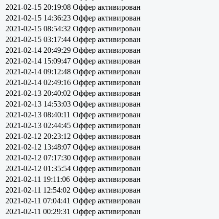
2021-02-15 20:19:08
Оффер активирован
2021-02-15 14:36:23
Оффер активирован
2021-02-15 08:54:32
Оффер активирован
2021-02-15 03:17:44
Оффер активирован
2021-02-14 20:49:29
Оффер активирован
2021-02-14 15:09:47
Оффер активирован
2021-02-14 09:12:48
Оффер активирован
2021-02-14 02:49:16
Оффер активирован
2021-02-13 20:40:02
Оффер активирован
2021-02-13 14:53:03
Оффер активирован
2021-02-13 08:40:11
Оффер активирован
2021-02-13 02:44:45
Оффер активирован
2021-02-12 20:23:12
Оффер активирован
2021-02-12 13:48:07
Оффер активирован
2021-02-12 07:17:30
Оффер активирован
2021-02-12 01:35:54
Оффер активирован
2021-02-11 19:11:06
Оффер активирован
2021-02-11 12:54:02
Оффер активирован
2021-02-11 07:04:41
Оффер активирован
2021-02-11 00:29:31
Оффер активирован