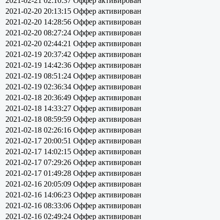
2021-02-21 02:10:37
Оффер активирован
2021-02-20 20:13:15
Оффер активирован
2021-02-20 14:28:56
Оффер активирован
2021-02-20 08:27:24
Оффер активирован
2021-02-20 02:44:21
Оффер активирован
2021-02-19 20:37:42
Оффер активирован
2021-02-19 14:42:36
Оффер активирован
2021-02-19 08:51:24
Оффер активирован
2021-02-19 02:36:34
Оффер активирован
2021-02-18 20:36:49
Оффер активирован
2021-02-18 14:33:27
Оффер активирован
2021-02-18 08:59:59
Оффер активирован
2021-02-18 02:26:16
Оффер активирован
2021-02-17 20:00:51
Оффер активирован
2021-02-17 14:02:15
Оффер активирован
2021-02-17 07:29:26
Оффер активирован
2021-02-17 01:49:28
Оффер активирован
2021-02-16 20:05:09
Оффер активирован
2021-02-16 14:06:23
Оффер активирован
2021-02-16 08:33:06
Оффер активирован
2021-02-16 02:49:24
Оффер активирован