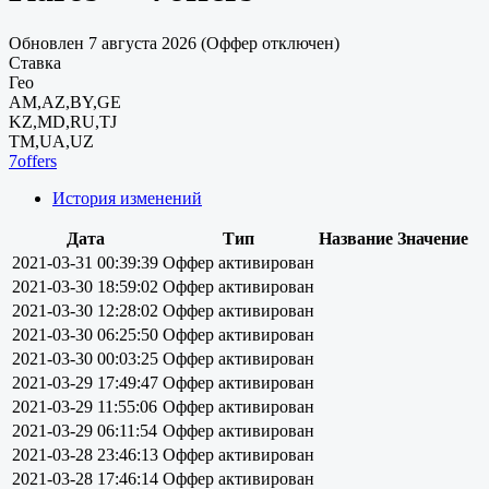
Обновлен 7 августа 2026 (Оффер отключен)
Ставка
Гео
AM,AZ,BY,GE
KZ,MD,RU,TJ
TM,UA,UZ
7offers
История изменений
Дата
Тип
Название
Значение
2021-03-31 00:39:39
Оффер активирован
2021-03-30 18:59:02
Оффер активирован
2021-03-30 12:28:02
Оффер активирован
2021-03-30 06:25:50
Оффер активирован
2021-03-30 00:03:25
Оффер активирован
2021-03-29 17:49:47
Оффер активирован
2021-03-29 11:55:06
Оффер активирован
2021-03-29 06:11:54
Оффер активирован
2021-03-28 23:46:13
Оффер активирован
2021-03-28 17:46:14
Оффер активирован