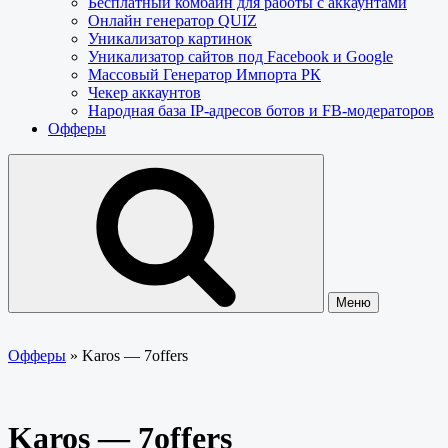
Бесплатный комбайн для работы с аккаунтами
Онлайн генератор QUIZ
Уникализатор картинок
Уникализатор сайтов под Facebook и Google
Массовый Генератор Импорта РК
Чекер аккаунтов
Народная база IP-адресов ботов и FB-модераторов
Офферы
Меню
Офферы
»
Karos — 7offers
Karos — 7offers