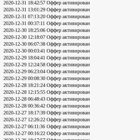
2020-12-31 18:42:57
Оффер активирован
2020-12-31 13:01:29
Оффер активирован
2020-12-31 07:13:20
Оффер активирован
2020-12-31 00:37:11
Оффер активирован
2020-12-30 18:25:06
Оффер активирован
2020-12-30 12:18:07
Оффер активирован
2020-12-30 06:07:38
Оффер активирован
2020-12-30 00:03:41
Оффер активирован
2020-12-29 18:04:41
Оффер активирован
2020-12-29 12:24:58
Оффер активирован
2020-12-29 06:23:04
Оффер активирован
2020-12-29 00:08:30
Оффер активирован
2020-12-28 18:21:24
Оффер активирован
2020-12-28 12:15:55
Оффер активирован
2020-12-28 06:48:43
Оффер активирован
2020-12-28 00:36:42
Оффер активирован
2020-12-27 18:17:39
Оффер активирован
2020-12-27 12:26:22
Оффер активирован
2020-12-27 06:11:36
Оффер активирован
2020-12-27 00:16:22
Оффер активирован