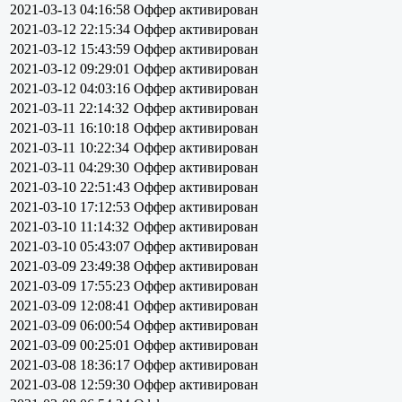
2021-03-13 04:16:58
Оффер активирован
2021-03-12 22:15:34
Оффер активирован
2021-03-12 15:43:59
Оффер активирован
2021-03-12 09:29:01
Оффер активирован
2021-03-12 04:03:16
Оффер активирован
2021-03-11 22:14:32
Оффер активирован
2021-03-11 16:10:18
Оффер активирован
2021-03-11 10:22:34
Оффер активирован
2021-03-11 04:29:30
Оффер активирован
2021-03-10 22:51:43
Оффер активирован
2021-03-10 17:12:53
Оффер активирован
2021-03-10 11:14:32
Оффер активирован
2021-03-10 05:43:07
Оффер активирован
2021-03-09 23:49:38
Оффер активирован
2021-03-09 17:55:23
Оффер активирован
2021-03-09 12:08:41
Оффер активирован
2021-03-09 06:00:54
Оффер активирован
2021-03-09 00:25:01
Оффер активирован
2021-03-08 18:36:17
Оффер активирован
2021-03-08 12:59:30
Оффер активирован