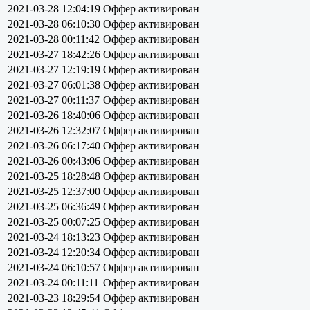
2021-03-28 12:04:19
Оффер активирован
2021-03-28 06:10:30
Оффер активирован
2021-03-28 00:11:42
Оффер активирован
2021-03-27 18:42:26
Оффер активирован
2021-03-27 12:19:19
Оффер активирован
2021-03-27 06:01:38
Оффер активирован
2021-03-27 00:11:37
Оффер активирован
2021-03-26 18:40:06
Оффер активирован
2021-03-26 12:32:07
Оффер активирован
2021-03-26 06:17:40
Оффер активирован
2021-03-26 00:43:06
Оффер активирован
2021-03-25 18:28:48
Оффер активирован
2021-03-25 12:37:00
Оффер активирован
2021-03-25 06:36:49
Оффер активирован
2021-03-25 00:07:25
Оффер активирован
2021-03-24 18:13:23
Оффер активирован
2021-03-24 12:20:34
Оффер активирован
2021-03-24 06:10:57
Оффер активирован
2021-03-24 00:11:11
Оффер активирован
2021-03-23 18:29:54
Оффер активирован