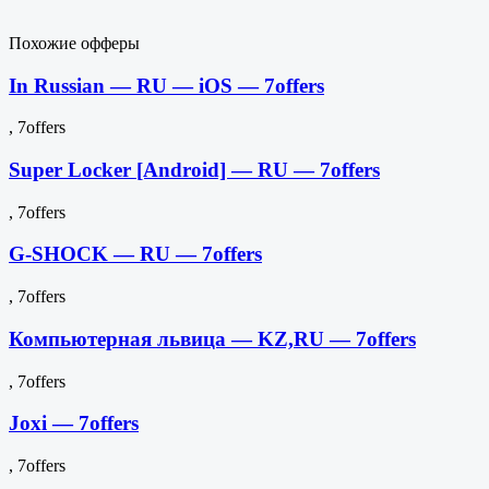
Похожие офферы
In Russian — RU — iOS — 7offers
, 7offers
Super Locker [Android] — RU — 7offers
, 7offers
G-SHOCK — RU — 7offers
, 7offers
Компьютерная львица — KZ,RU — 7offers
, 7offers
Joxi — 7offers
, 7offers