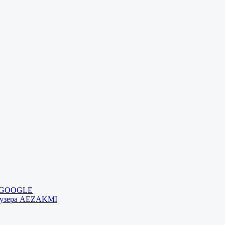
и GOOGLE
раузера AEZAKMI