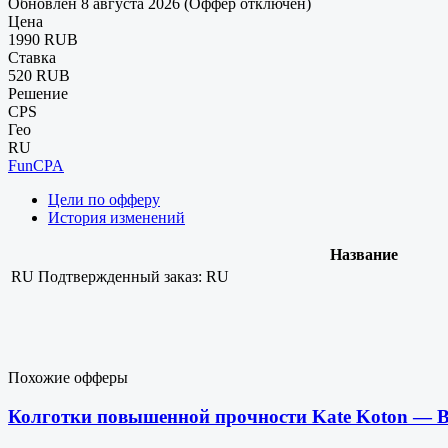
Обновлен 8 августа 2026 (Оффер отключен)
Цена
1990 RUB
Ставка
520 RUB
Решение
CPS
Гео
RU
FunCPA
Цели по офферу
История изменений
Название
RU
Подтвержденный заказ: RU
Похожие офферы
Колготки повышенной прочности Kate Koton —