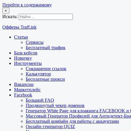
Перейти к содержимому
×
Искать:
Офферы Traff.ink
Статьи
Сервисы
Бесплатный трафик
База кейсов
Новичку
Инструменты
Сокращение ссылок
Калькулятор
Бесплатные прокси
Вакансии
Маркетплейс
Facebook
Большой FAQ
Продвинутый чекер доменов
Генератор White Page для клоакинга FACEBOOK 
Массовый Генератор Профилей для Антидетект-Б
Бесплатный комбайн для работы с аккаунтами
Онлайн генератор QUIZ