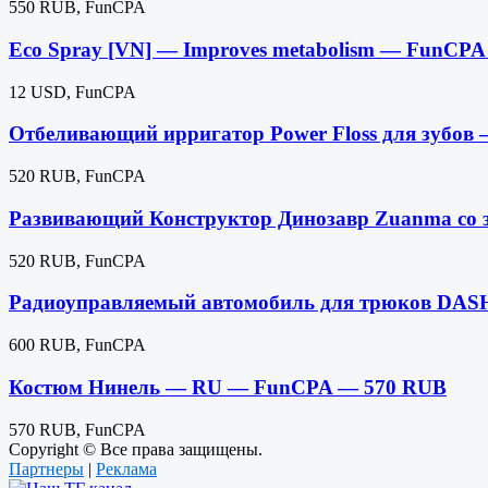
550 RUB, FunCPA
Eco Spray [VN] — Improves metabolism — FunCP
12 USD, FunCPA
Отбеливающий ирригатор Power Floss для зуб
520 RUB, FunCPA
Развивающий Конструктор Динозавр Zuanma со
520 RUB, FunCPA
Радиоуправляемый автомобиль для трюков DA
600 RUB, FunCPA
Костюм Нинель — RU — FunCPA — 570 RUB
570 RUB, FunCPA
Copyright © Все права защищены.
Партнеры
|
Реклама