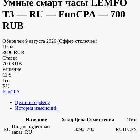
Умные смарт часы LEMFO
T3 — RU — FunCPA — 700
RUB
Обновлен 9 августа 2026 (Оффер отключен)
Цена
3690 RUB
Ставка
700 RUB
Решение
CPS
Гео
RU
FunCPA
Цели по офферу
История изменений
Название
Холд
Цена
Отчисления
Тип
Подтвержденный
RU
3690
700
RUB
CPS
заказ: RU