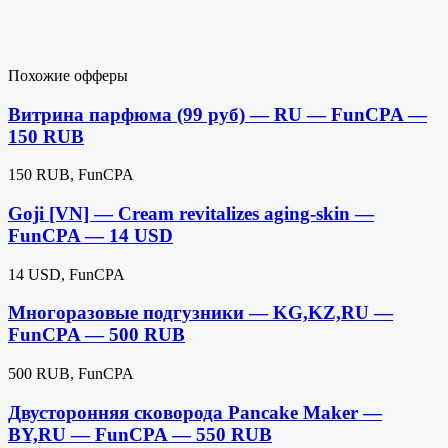
Похожие офферы
Витрина парфюма (99 руб) — RU — FunCPA —
150 RUB
150 RUB, FunCPA
Goji [VN] — Cream revitalizes aging-skin —
FunCPA — 14 USD
14 USD, FunCPA
Многоразовые подгузники — KG,KZ,RU —
FunCPA — 500 RUB
500 RUB, FunCPA
Двусторонняя сковорода Pancake Maker —
BY,RU — FunCPA — 550 RUB