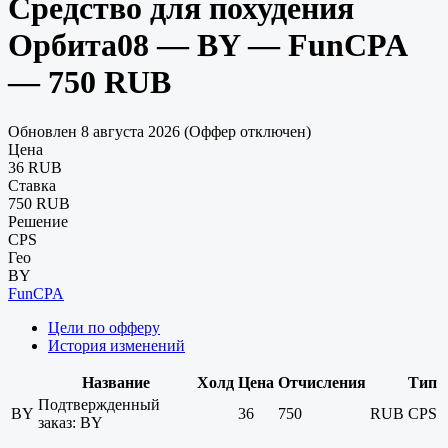
Средство для похудения
Орбита08 — BY — FunCPA
— 750 RUB
Обновлен 8 августа 2026 (Оффер отключен)
Цена
36 RUB
Ставка
750 RUB
Решение
CPS
Гео
BY
FunCPA
Цели по офферу
История изменений
Название
Холд
Цена
Отчисления
Тип
Подтвержденный
BY
36
750
RUB
CPS
заказ: BY