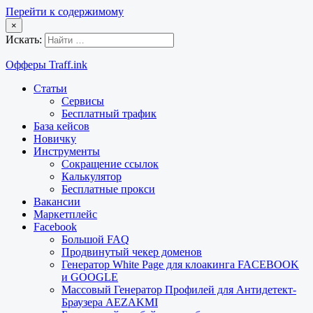
Перейти к содержимому
×
Искать:
Офферы Traff.ink
Статьи
Сервисы
Бесплатный трафик
База кейсов
Новичку
Инструменты
Сокращение ссылок
Калькулятор
Бесплатные прокси
Вакансии
Маркетплейс
Facebook
Большой FAQ
Продвинутый чекер доменов
Генератор White Page для клоакинга FACEBOOK
и GOOGLE
Массовый Генератор Профилей для Антидетект-
Браузера AEZAKMI