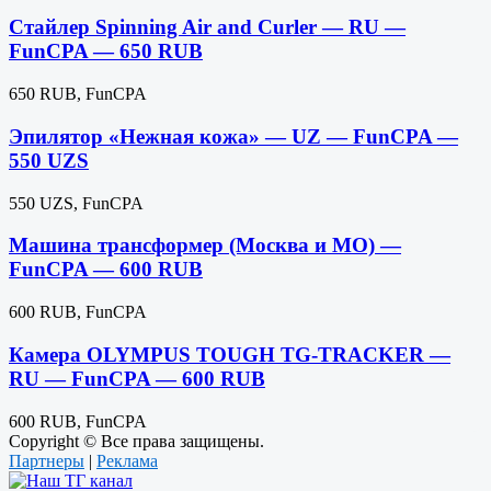
Стайлер Spinning Air and Curler — RU —
FunCPA — 650 RUB
650 RUB, FunCPA
Эпилятор «Нежная кожа» — UZ — FunCPA —
550 UZS
550 UZS, FunCPA
Машина трансформер (Москва и МО) —
FunCPA — 600 RUB
600 RUB, FunCPA
Камера OLYMPUS TOUGH TG-TRACKER —
RU — FunCPA — 600 RUB
600 RUB, FunCPA
Copyright © Все права защищены.
Партнеры
|
Реклама