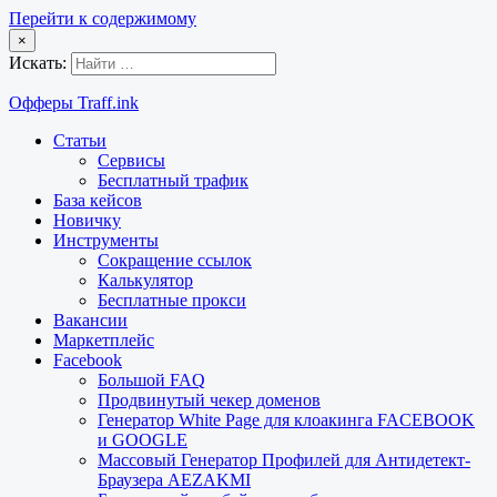
Перейти к содержимому
×
Искать:
Офферы Traff.ink
Статьи
Сервисы
Бесплатный трафик
База кейсов
Новичку
Инструменты
Сокращение ссылок
Калькулятор
Бесплатные прокси
Вакансии
Маркетплейс
Facebook
Большой FAQ
Продвинутый чекер доменов
Генератор White Page для клоакинга FACEBOOK
и GOOGLE
Массовый Генератор Профилей для Антидетект-
Браузера AEZAKMI