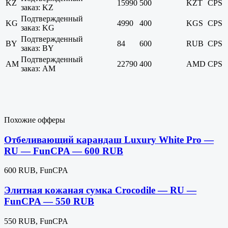
KZ
15990
500
KZT
CPS
заказ: KZ
Подтвержденный
KG
4990
400
KGS
CPS
заказ: KG
Подтвержденный
BY
84
600
RUB
CPS
заказ: BY
Подтвержденный
AM
22790
400
AMD
CPS
заказ: AM
Похожие офферы
Отбеливающий карандаш Luxury White Pro —
RU — FunCPA — 600 RUB
600 RUB, FunCPA
Элитная кожаная сумка Crocodile — RU —
FunCPA — 550 RUB
550 RUB, FunCPA