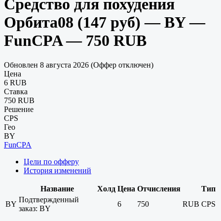
Средство для похудения
Орбита08 (147 руб) — BY —
FunCPA — 750 RUB
Обновлен 8 августа 2026 (Оффер отключен)
Цена
6 RUB
Ставка
750 RUB
Решение
CPS
Гео
BY
FunCPA
Цели по офферу
История изменений
Название
Холд
Цена
Отчисления
Тип
Подтвержденный
BY
6
750
RUB
CPS
заказ: BY