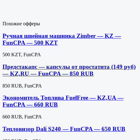
Похожие офферы
Ручная швейная машинка Zimber — KZ —
FunCPA — 500 KZT
500 KZT, FunCPA
Предстакапс — капсулы от простатита (149 руб)
— KZ,RU — FunCPA — 850 RUB
850 RUB, FunCPA
Экономитель Топлива FuelFree — KZ,UA —
FunCPA — 660 RUB
660 RUB, FunCPA
Тепловизор Dali S240 — FunCPA — 650 RUB