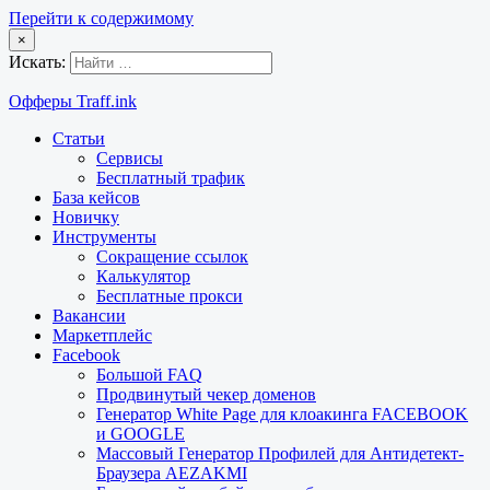
Перейти к содержимому
×
Искать:
Офферы Traff.ink
Статьи
Сервисы
Бесплатный трафик
База кейсов
Новичку
Инструменты
Сокращение ссылок
Калькулятор
Бесплатные прокси
Вакансии
Маркетплейс
Facebook
Большой FAQ
Продвинутый чекер доменов
Генератор White Page для клоакинга FACEBOOK
и GOOGLE
Массовый Генератор Профилей для Антидетект-
Браузера AEZAKMI