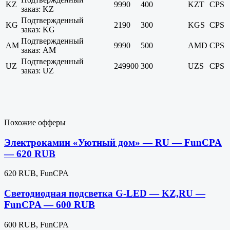
KZ
9990
400
KZT
CPS
заказ: KZ
Подтвержденный
KG
2190
300
KGS
CPS
заказ: KG
Подтвержденный
AM
9990
500
AMD
CPS
заказ: AM
Подтвержденный
UZ
249900
300
UZS
CPS
заказ: UZ
Похожие офферы
Электрокамин «Уютный дом» — RU — FunCPA
— 620 RUB
620 RUB, FunCPA
Светодиодная подсветка G-LED — KZ,RU —
FunCPA — 600 RUB
600 RUB, FunCPA