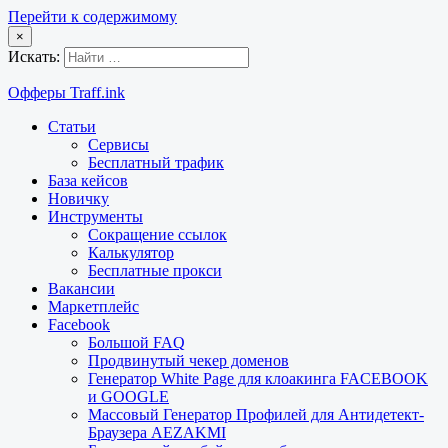
Перейти к содержимому
×
Искать:
Офферы Traff.ink
Статьи
Сервисы
Бесплатный трафик
База кейсов
Новичку
Инструменты
Сокращение ссылок
Калькулятор
Бесплатные прокси
Вакансии
Маркетплейс
Facebook
Большой FAQ
Продвинутый чекер доменов
Генератор White Page для клоакинга FACEBOOK
и GOOGLE
Массовый Генератор Профилей для Антидетект-
Браузера AEZAKMI