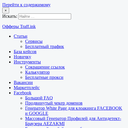
Перейти к содержимому
×
Искать:
Офферы Traff.ink
Статьи
Сервисы
Бесплатный трафик
База кейсов
Новичку
Инструменты
Сокращение ссылок
Калькулятор
Бесплатные прокси
Вакансии
Маркетплейс
Facebook
Большой FAQ
Продвинутый чекер доменов
Генератор White Page для клоакинга FACEBOOK
и GOOGLE
Массовый Генератор Профилей для Антидетект-
Браузера AEZAKMI