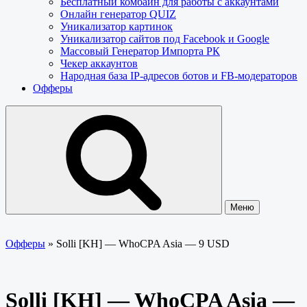
Бесплатный комбайн для работы с аккаунтами
Онлайн генератор QUIZ
Уникализатор картинок
Уникализатор сайтов под Facebook и Google
Массовый Генератор Импорта РК
Чекер аккаунтов
Народная база IP-адресов ботов и FB-модераторов
Офферы
Меню
Офферы
»
Solli [KH] — WhoCPA Asia — 9 USD
Solli [KH] — WhoCPA Asia —