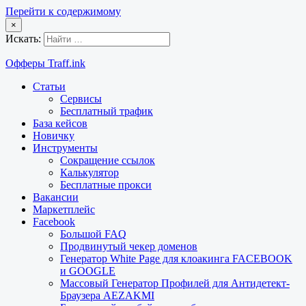
Перейти к содержимому
×
Искать:
Офферы Traff.ink
Статьи
Сервисы
Бесплатный трафик
База кейсов
Новичку
Инструменты
Сокращение ссылок
Калькулятор
Бесплатные прокси
Вакансии
Маркетплейс
Facebook
Большой FAQ
Продвинутый чекер доменов
Генератор White Page для клоакинга FACEBOOK
и GOOGLE
Массовый Генератор Профилей для Антидетект-
Браузера AEZAKMI