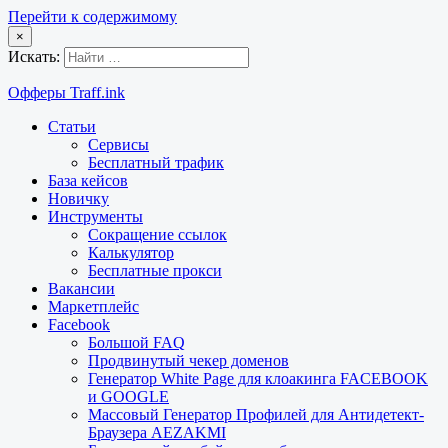
Перейти к содержимому
×
Искать:
Офферы Traff.ink
Статьи
Сервисы
Бесплатный трафик
База кейсов
Новичку
Инструменты
Сокращение ссылок
Калькулятор
Бесплатные прокси
Вакансии
Маркетплейс
Facebook
Большой FAQ
Продвинутый чекер доменов
Генератор White Page для клоакинга FACEBOOK
и GOOGLE
Массовый Генератор Профилей для Антидетект-
Браузера AEZAKMI