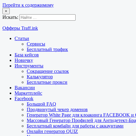
Перейти к содержимому
×
Искать:
Офферы Traff.ink
Статьи
Сервисы
Бесплатный трафик
База кейсов
Новичку
Инструменты
Сокращение ссылок
Калькулятор
Бесплатные прокси
Вакансии
Маркетплейс
Facebook
Большой FAQ
Продвинутый чекер доменов
Генератор White Page для клоакинга FACEBOOK 
Массовый Генератор Профилей для Антидетект-Б
Бесплатный комбайн для работы с аккаунтами
Онлайн генератор QUIZ