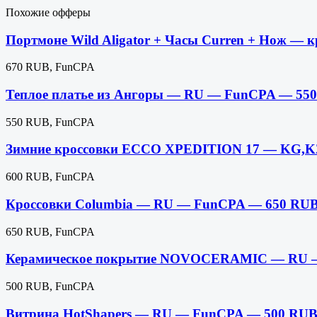
Похожие офферы
Портмоне Wild Aligator + Часы Curren + Нож —
670 RUB, FunCPA
Теплое платье из Ангоры — RU — FunCPA — 55
550 RUB, FunCPA
Зимние кроссовки ECCO XPEDITION 17 — KG,
600 RUB, FunCPA
Кроссовки Columbia — RU — FunCPA — 650 RU
650 RUB, FunCPA
Керамическое покрытие NOVOCERAMIC — RU 
500 RUB, FunCPA
Витрина HotShapers — RU — FunCPA — 500 RU