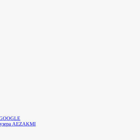
и GOOGLE
раузера AEZAKMI