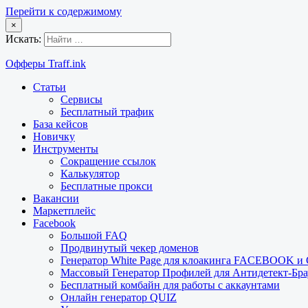
Перейти к содержимому
×
Искать:
Офферы Traff.ink
Статьи
Сервисы
Бесплатный трафик
База кейсов
Новичку
Инструменты
Сокращение ссылок
Калькулятор
Бесплатные прокси
Вакансии
Маркетплейс
Facebook
Большой FAQ
Продвинутый чекер доменов
Генератор White Page для клоакинга FACEBOOK 
Массовый Генератор Профилей для Антидетект-Б
Бесплатный комбайн для работы с аккаунтами
Онлайн генератор QUIZ