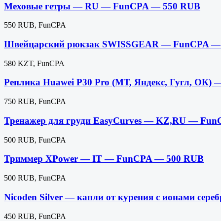
Меховые гетры — RU — FunCPA — 550 RUB
550 RUB, FunCPA
Швейцарский рюкзак SWISSGEAR — FunCPA —
580 KZT, FunCPA
Реплика Huawei P30 Pro (МТ, Яндекс, Гугл, ОК
750 RUB, FunCPA
Тренажер для груди EasyCurves — KZ,RU — Fu
500 RUB, FunCPA
Триммер XPower — IT — FunCPA — 500 RUB
500 RUB, FunCPA
Nicoden Silver — капли от курения с ионами се
450 RUB, FunCPA