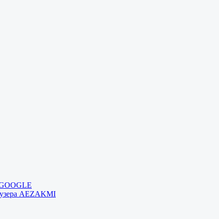
и GOOGLE
раузера AEZAKMI