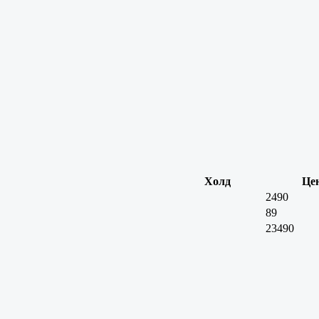
Холд
Це
2490
89
23490