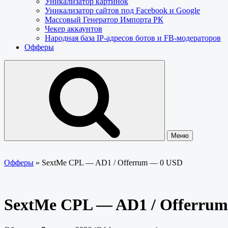
Уникализатор картинок
Уникализатор сайтов под Facebook и Google
Массовый Генератор Импорта РК
Чекер аккаунтов
Народная база IP-адресов ботов и FB-модераторов
Офферы
Меню
Офферы
»
SextMe CPL — AD1 / Offerrum — 0 USD
SextMe CPL — AD1 / Offerru