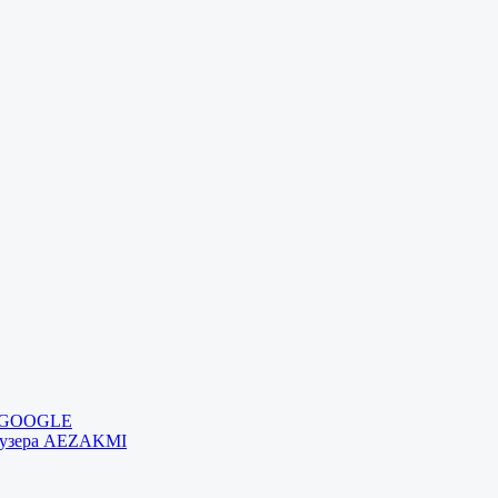
и GOOGLE
раузера AEZAKMI