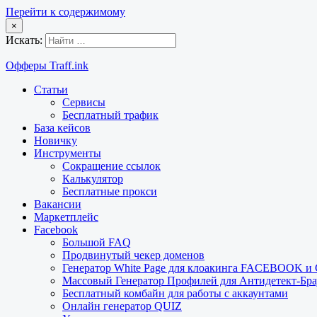
Перейти к содержимому
×
Искать:
Офферы Traff.ink
Статьи
Сервисы
Бесплатный трафик
База кейсов
Новичку
Инструменты
Сокращение ссылок
Калькулятор
Бесплатные прокси
Вакансии
Маркетплейс
Facebook
Большой FAQ
Продвинутый чекер доменов
Генератор White Page для клоакинга FACEBOOK 
Массовый Генератор Профилей для Антидетект-Б
Бесплатный комбайн для работы с аккаунтами
Онлайн генератор QUIZ