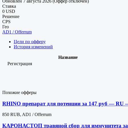
Обновлен 7 августа 2026 (Оффер отключен)
Ставка
0 USD
Решение
CPS
Гео
AD1 / Offerrum
Цели по офферу
История изменений
Название
Регистрация
Похожие офферы
RHINO препарат для потенции за 147 руб — RU 
850 RUB, AD1 / Offerrum
КАРОНАСТОП травяной сбор для иммунитета за 