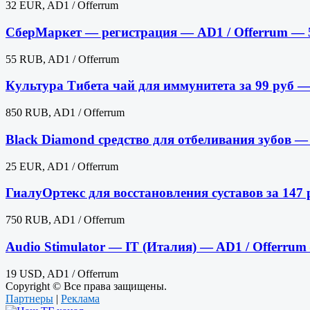
32 EUR, AD1 / Offerrum
СберМаркет — регистрация — AD1 / Offerrum —
55 RUB, AD1 / Offerrum
Культура Тибета чай для иммунитета за 99 руб
850 RUB, AD1 / Offerrum
Black Diamond средство для отбеливания зубов —
25 EUR, AD1 / Offerrum
ГиалуОртекс для восстановления суставов за 14
750 RUB, AD1 / Offerrum
Audio Stimulator — IT (Италия) — AD1 / Offerru
19 USD, AD1 / Offerrum
Copyright © Все права защищены.
Партнеры
|
Реклама