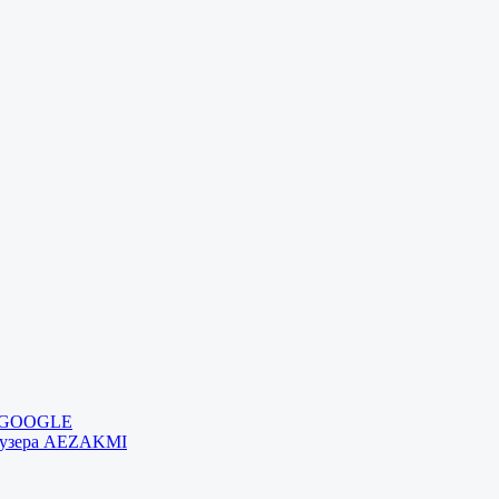
и GOOGLE
раузера AEZAKMI