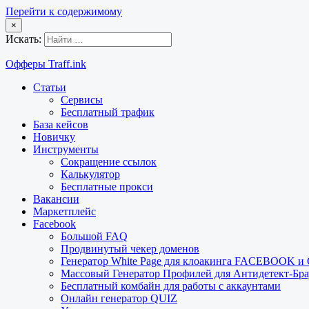
Перейти к содержимому
×
Искать:
Офферы Traff.ink
Статьи
Сервисы
Бесплатный трафик
База кейсов
Новичку
Инструменты
Сокращение ссылок
Калькулятор
Бесплатные прокси
Вакансии
Маркетплейс
Facebook
Большой FAQ
Продвинутый чекер доменов
Генератор White Page для клоакинга FACEBOOK 
Массовый Генератор Профилей для Антидетект-Б
Бесплатный комбайн для работы с аккаунтами
Онлайн генератор QUIZ