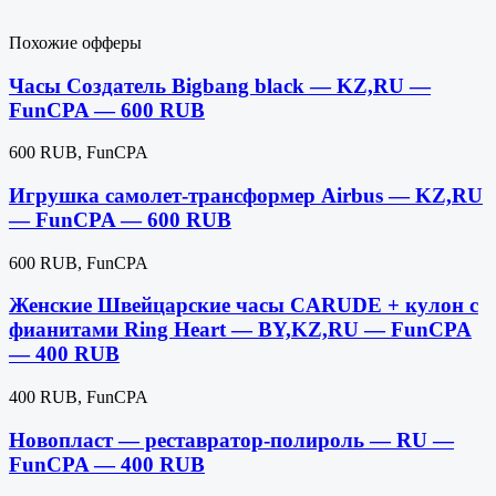
Похожие офферы
Часы Создатель Bigbang black — KZ,RU —
FunCPA — 600 RUB
600 RUB, FunCPA
Игрушка самолет-трансформер Airbus — KZ,RU
— FunCPA — 600 RUB
600 RUB, FunCPA
Женские Швейцарские часы CARUDE + кулон с
фианитами Ring Heart — BY,KZ,RU — FunCPA
— 400 RUB
400 RUB, FunCPA
Новопласт — реставратор-полироль — RU —
FunCPA — 400 RUB