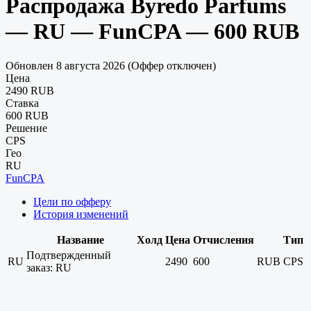
Распродажа Byredo Parfums
— RU — FunCPA — 600 RUB
Обновлен 8 августа 2026 (Оффер отключен)
Цена
2490 RUB
Ставка
600 RUB
Решение
CPS
Гео
RU
FunCPA
Цели по офферу
История изменений
Название
Холд
Цена
Отчисления
Тип
Подтвержденный
RU
2490
600
RUB
CPS
заказ: RU