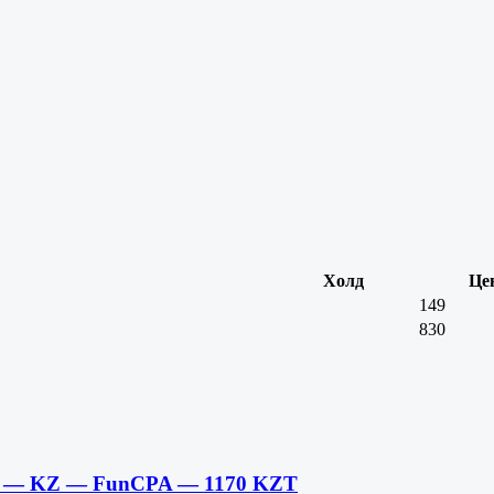
Холд
Це
149
830
R — KZ — FunCPA — 1170 KZT