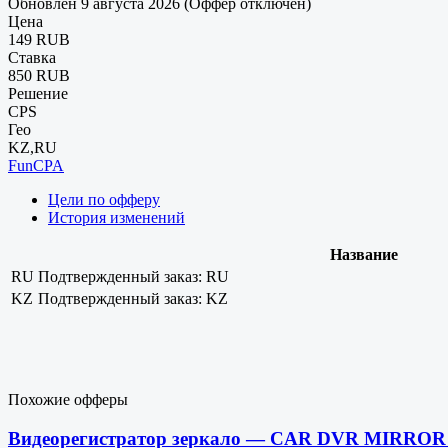
Обновлен 9 августа 2026 (Оффер отключен)
Цена
149 RUB
Ставка
850 RUB
Решение
CPS
Гео
KZ,RU
FunCPA
Цели по офферу
История изменений
Название
RU
Подтвержденный заказ: RU
KZ
Подтвержденный заказ: KZ
Похожие офферы
Видеорегистратор зеркало — CAR DVR MIRRO