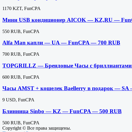
1170 KZT, FunCPA
Мини USB кондиционер AICOK — KZ,RU — Fun
550 RUB, FunCPA
Alfa Man капли — UA — FunCPA — 700 RUB
700 RUB, FunCPA
TOPGRILLZ — Брендовые Часы с бриллиантам
600 RUB, FunCPA
Часы AMST + кошелек Baellerry в подарок — S
9 USD, FunCPA
Блинница Sinbo — KZ — FunCPA — 500 RUB
500 RUB, FunCPA
Copyright © Все права защищены.