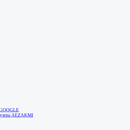
и GOOGLE
раузера AEZAKMI