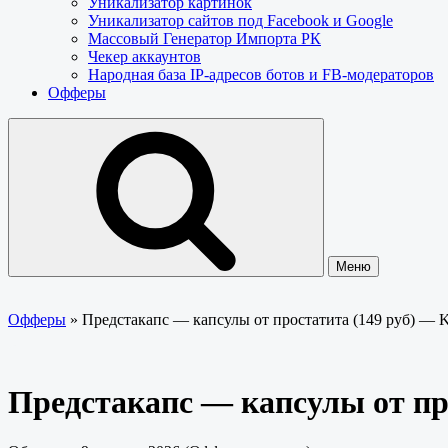
Уникализатор картинок
Уникализатор сайтов под Facebook и Google
Массовый Генератор Импорта РК
Чекер аккаунтов
Народная база IP-адресов ботов и FB-модераторов
Офферы
Меню
Офферы
»
Предстакапс — капсулы от простатита (149 руб) 
Предстакапс — капсулы от п