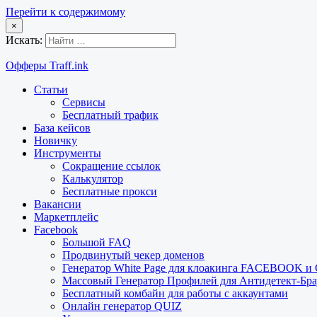
Перейти к содержимому
×
Искать:
Офферы Traff.ink
Статьи
Сервисы
Бесплатный трафик
База кейсов
Новичку
Инструменты
Сокращение ссылок
Калькулятор
Бесплатные прокси
Вакансии
Маркетплейс
Facebook
Большой FAQ
Продвинутый чекер доменов
Генератор White Page для клоакинга FACEBOOK 
Массовый Генератор Профилей для Антидетект-Б
Бесплатный комбайн для работы с аккаунтами
Онлайн генератор QUIZ