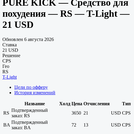
PURE KICK — Средство для
похудения — RS — T-Light —
21 USD
Обновлен 6 августа 2026
Ставка
21 USD
Решение
CPS
Гео
RS
T-Light
Цели по офферу
История изменений
Название
Холд
Цена
Отчисления
Тип
Подтвержденный
RS
3650
21
USD
CPS
заказ: RS
Подтвержденный
BA
72
13
USD
CPS
заказ: BA