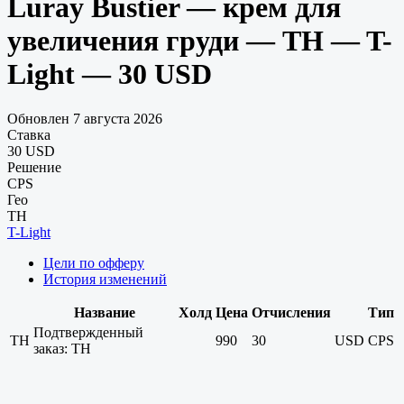
Luray Bustier — крем для
увеличения груди — TH — T-
Light — 30 USD
Обновлен 7 августа 2026
Ставка
30 USD
Решение
CPS
Гео
TH
T-Light
Цели по офферу
История изменений
Название
Холд
Цена
Отчисления
Тип
Подтвержденный
TH
990
30
USD
CPS
заказ: TH