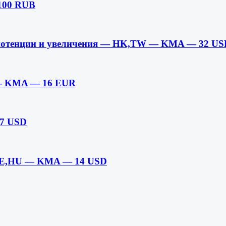
100 RUB
я потенции и увеличения — HK,TW — KMA — 32 US
T — KMA — 16 EUR
27 USD
— DE,HU — KMA — 14 USD