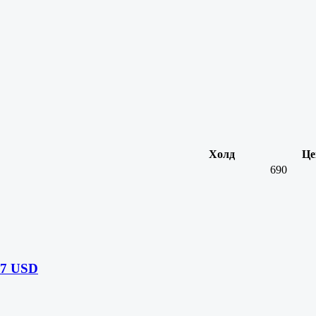
Холд
Це
690
7 USD