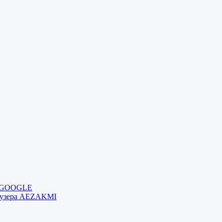
и GOOGLE
раузера AEZAKMI