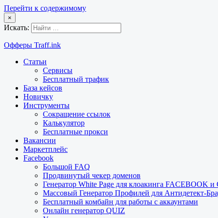
Перейти к содержимому
×
Искать:
Офферы Traff.ink
Статьи
Сервисы
Бесплатный трафик
База кейсов
Новичку
Инструменты
Сокращение ссылок
Калькулятор
Бесплатные прокси
Вакансии
Маркетплейс
Facebook
Большой FAQ
Продвинутый чекер доменов
Генератор White Page для клоакинга FACEBOOK 
Массовый Генератор Профилей для Антидетект-Б
Бесплатный комбайн для работы с аккаунтами
Онлайн генератор QUIZ