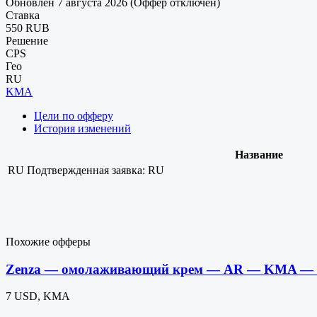
Обновлен 7 августа 2026 (Оффер отключен)
Ставка
550 RUB
Решение
CPS
Гео
RU
KMA
Цели по офферу
История изменений
Название
RU
Подтвержденная заявка: RU
Похожие офферы
Zenza — омолаживающий крем — AR — KMA — 
7 USD, KMA