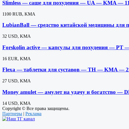
Slimless — саше для похудения — UA — KMA — 1
1100 RUB, KMA
LubianBall — средство китайской медицины дл
32 USD, KMA
Forskolin active — капсулы для похудения — P
16 EUR, KMA
Flexa — таблетки для суставов — TH — KMA — 
27 USD, KMA
Money amulet — амулет на удачу и богатство 
14 USD, KMA
Copyright © Все права защищены.
Партнеры
|
Реклама