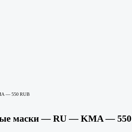
MA — 550 RUB
вые маски — RU — KMA — 55