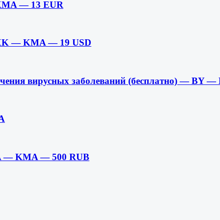
 KMA — 13 EUR
,XK — KMA — 19 USD
ечения вирусных заболеваний (бесплатно) — BY 
A
UA — KMA — 500 RUB