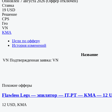
Обновлен 7 августа 2026 (Оффер отключен)
Ставка
19 USD
Решение
CPS
Гео
VN
KMA
Цели по офферу
История изменений
Название
VN
Подтвержденная заявка: VN
Похожие офферы
Flawless Legs — эпилятор — IT,PT — KMA — 12 
12 USD, KMA