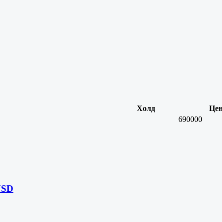
Холд
Це
690000
USD