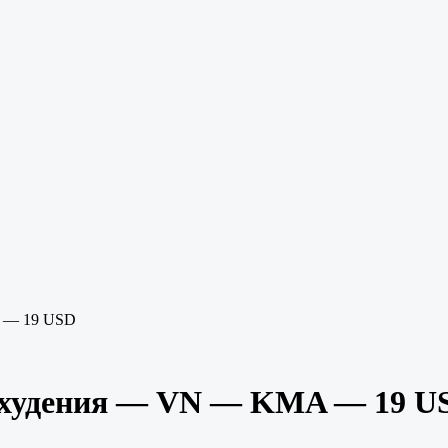
A — 19 USD
похудения — VN — KMA — 19 U