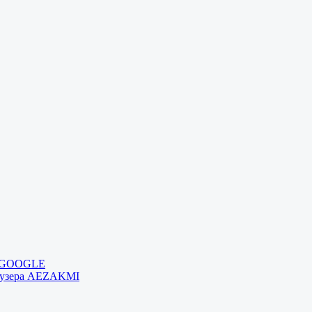
и GOOGLE
раузера AEZAKMI