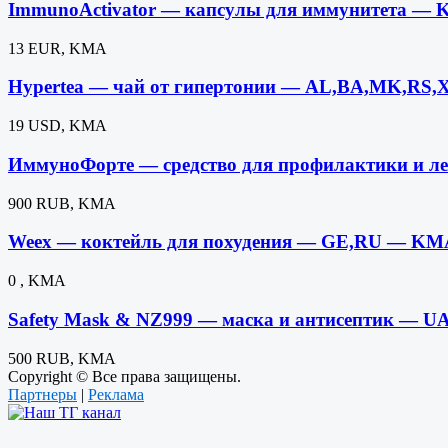
ImmunoActivator — капсулы для иммунитета —
13 EUR, KMA
Hypertea — чай от гипертонии — AL,BA,MK,RS
19 USD, KMA
ИммуноФорте — средство для профилактики и л
900 RUB, KMA
Weex — коктейль для похудения — GE,RU — KM
0 , KMA
Safety Mask & NZ999 — маска и антисептик — 
500 RUB, KMA
Copyright © Все права защищены.
Партнеры
|
Реклама