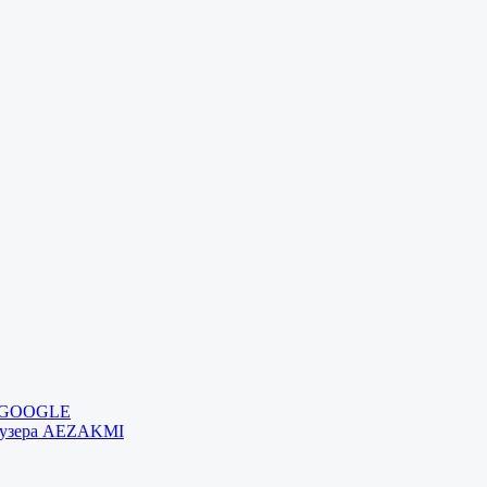
и GOOGLE
раузера AEZAKMI