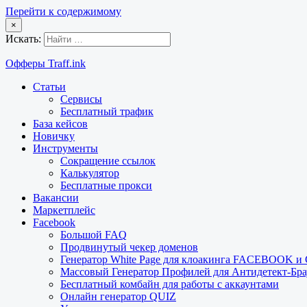
Перейти к содержимому
×
Искать:
Офферы Traff.ink
Статьи
Сервисы
Бесплатный трафик
База кейсов
Новичку
Инструменты
Сокращение ссылок
Калькулятор
Бесплатные прокси
Вакансии
Маркетплейс
Facebook
Большой FAQ
Продвинутый чекер доменов
Генератор White Page для клоакинга FACEBOOK 
Массовый Генератор Профилей для Антидетект-Б
Бесплатный комбайн для работы с аккаунтами
Онлайн генератор QUIZ