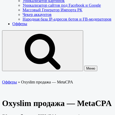
Уникализатор картинок
Уникализатор сайтов под Facebook и Google
Массовый Генератор Импорта РК
Чекер аккаунтов
Народная база IP-адресов ботов и FB-модераторов
Офферы
Меню
Офферы
»
Oxyslim продажа — MetaCPA
Oxyslim продажа — MetaCPA