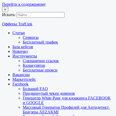
Перейти к содержимому
×
Искать:
Офферы Traff.ink
Статьи
Сервисы
Бесплатный трафик
База кейсов
Новичку
Инструменты
Сокращение ссылок
Калькулятор
Бесплатные прокси
Вакансии
Маркетплейс
Facebook
Большой FAQ
Продвинутый чекер доменов
Генератор White Page для клоакинга FACEBOOK
и GOOGLE
Массовый Генератор Профилей для Антидетект-
Браузера AEZAKMI