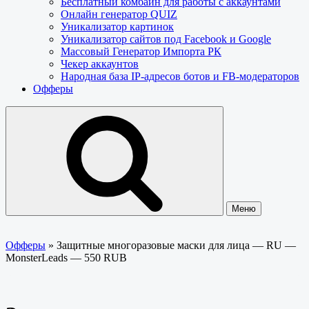
Бесплатный комбайн для работы с аккаунтами
Онлайн генератор QUIZ
Уникализатор картинок
Уникализатор сайтов под Facebook и Google
Массовый Генератор Импорта РК
Чекер аккаунтов
Народная база IP-адресов ботов и FB-модераторов
Офферы
Меню
Офферы
»
Защитные многоразовые маски для лица — RU —
MonsterLeads — 550 RUB