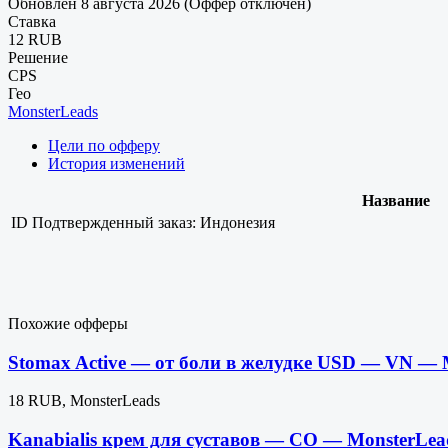
Обновлен 8 августа 2026 (Оффер отключен)
Ставка
12 RUB
Решение
CPS
Гео
MonsterLeads
Цели по офферу
История изменений
Название
ID
Подтвержденный заказ: Индонезия
Похожие офферы
Stomax Active — от боли в желудке USD — VN —
18 RUB, MonsterLeads
Kanabialis крем для суставов — CO — MonsterLe