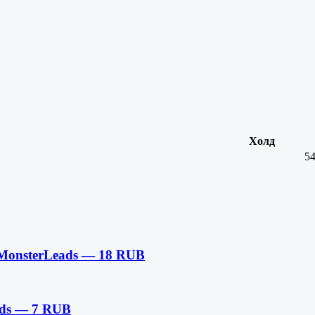
Холд
5
 MonsterLeads — 18 RUB
ads — 7 RUB