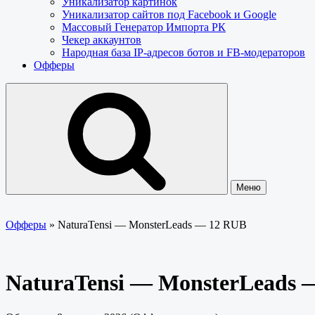
Уникализатор картинок
Уникализатор сайтов под Facebook и Google
Массовый Генератор Импорта РК
Чекер аккаунтов
Народная база IP-адресов ботов и FB-модераторов
Офферы
Меню
Офферы
»
NaturaTensi — MonsterLeads — 12 RUB
NaturaTensi — MonsterLeads 