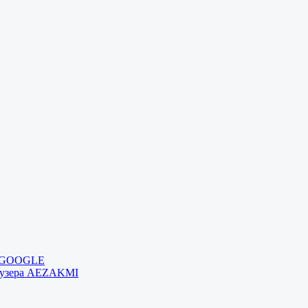
и GOOGLE
раузера AEZAKMI