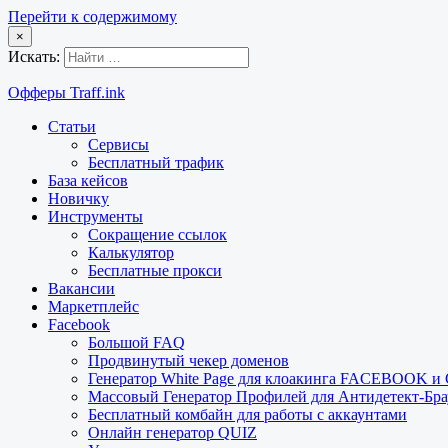
Перейти к содержимому
×
Искать:
Офферы Traff.ink
Статьи
Сервисы
Бесплатный трафик
База кейсов
Новичку
Инструменты
Сокращение ссылок
Калькулятор
Бесплатные прокси
Вакансии
Маркетплейс
Facebook
Большой FAQ
Продвинутый чекер доменов
Генератор White Page для клоакинга FACEBOOK 
Массовый Генератор Профилей для Антидетект-Б
Бесплатный комбайн для работы с аккаунтами
Онлайн генератор QUIZ