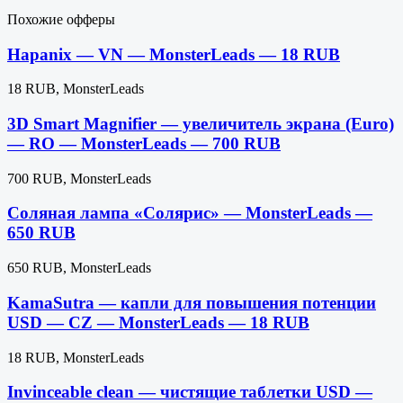
Похожие офферы
Hapanix — VN — MonsterLeads — 18 RUB
18 RUB, MonsterLeads
3D Smart Magnifier — увеличитель экрана (Euro)
— RO — MonsterLeads — 700 RUB
700 RUB, MonsterLeads
Соляная лампа «Солярис» — MonsterLeads —
650 RUB
650 RUB, MonsterLeads
KamaSutra — капли для повышения потенции
USD — CZ — MonsterLeads — 18 RUB
18 RUB, MonsterLeads
Invinceable clean — чистящие таблетки USD —