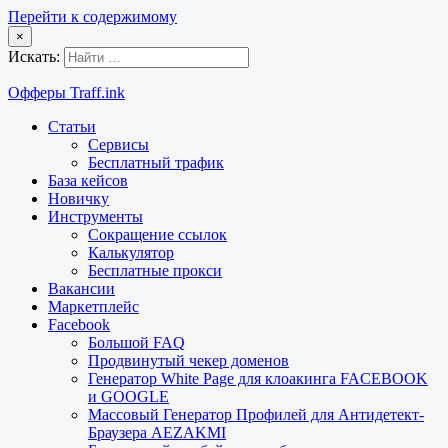
Перейти к содержимому
×
Искать:
Офферы Traff.ink
Статьи
Сервисы
Бесплатный трафик
База кейсов
Новичку
Инструменты
Сокращение ссылок
Калькулятор
Бесплатные прокси
Вакансии
Маркетплейс
Facebook
Большой FAQ
Продвинутый чекер доменов
Генератор White Page для клоакинга FACEBOOK
и GOOGLE
Массовый Генератор Профилей для Антидетект-
Браузера AEZAKMI