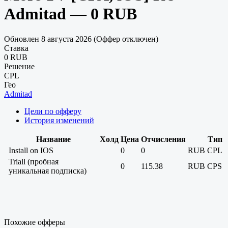
Admitad — 0 RUB
Обновлен 8 августа 2026 (Оффер отключен)
Ставка
0 RUB
Решение
CPL
Гео
Admitad
Цели по офферу
История изменений
Название
Холд
Цена
Отчисления
Тип
Install on IOS
0
0
RUB
CPL
Triall (пробная
0
115.38
RUB
CPS
уникальная подписка)
Похожие офферы