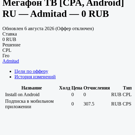
Мегафон ТВ [CPA, Android]
RU — Admitad — 0 RUB
Обновлен 6 августа 2026 (Оффер отключен)
Ставка
0 RUB
Решение
CPL
Гео
Admitad
Цели по офферу
История изменений
Название
Холд
Цена
Отчисления
Тип
Install on Android
0
0
RUB
CPL
Подписка в мобильном
0
307.5
RUB
CPS
приложении