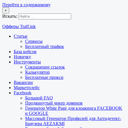
Перейти к содержимому
×
Искать:
Офферы Traff.ink
Статьи
Сервисы
Бесплатный трафик
База кейсов
Новичку
Инструменты
Сокращение ссылок
Калькулятор
Бесплатные прокси
Вакансии
Маркетплейс
Facebook
Большой FAQ
Продвинутый чекер доменов
Генератор White Page для клоакинга FACEBOOK
и GOOGLE
Массовый Генератор Профилей для Антидетект-
Браузера AEZAKMI