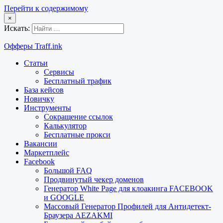
Перейти к содержимому
×
Искать:
Офферы Traff.ink
Статьи
Сервисы
Бесплатный трафик
База кейсов
Новичку
Инструменты
Сокращение ссылок
Калькулятор
Бесплатные прокси
Вакансии
Маркетплейс
Facebook
Большой FAQ
Продвинутый чекер доменов
Генератор White Page для клоакинга FACEBOOK
и GOOGLE
Массовый Генератор Профилей для Антидетект-
Браузера AEZAKMI