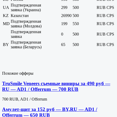
Подтвержденная
UA
299
500
RUB
CPS
заявка (Украина)
KZ
Казахстан
26990
500
RUB
CPS
Подтвержденная
MD
199
550
RUB
CPS
заявка (Молдова)
Подтвержденная
0
500
RUB
CPS
заявка
Подтвержденная
BY
65
500
RUB
CPS
заявка (Беларусь)
Похожие офферы
TruSmile Veneers съемные виниры за 490 руб —
RU — AD1 / Offerrum — 700 RUB
700 RUB, AD1 / Offerrum
Амулет-щит за 152 руб — BY,RU — AD1 /
Offerrum — 650 RUB