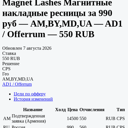
Magnet Lashes Магнитные
накладные ресницы за 990
руб — AM,BY,MD,UA — AD1
/ Offerrum — 550 RUB
Обновлен 7 августа 2026
Ставка
550 RUB
Решение
CPS
Гео
AM,BY,MD,UA
AD1 / Offerrum
Цели по офферу
История изменений
Название
Холд
Цена
Отчисления
Тип
Подтвержденная
AM
14500
550
RUB
CPS
заявка (Армения)
RU
Россия
990
560
RUB
CPS