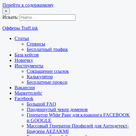
Перейти к содержимому
×
Искать:
Офферы Traff.ink
Статьи
Сервисы
Бесплатный трафик
База кейсов
Новичку
Инструменты
Сокращение ссылок
Калькулятор
Бесплатные прокси
Вакансии
Маркетплейс
Facebook
Большой FAQ
Продвинутый чекер доменов
Генератор White Page для клоакинга FACEBOOK
и GOOGLE
Массовый Генератор Профилей для Антидетект-
Браузера AEZAKMI