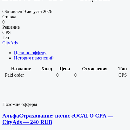
Обновлен 9 августа 2026
Ставка
0
Решение
CPS
Гео
CityAds
Цели по офферу
История изменений
Название
Холд
Цена
Отчисления
Тип
Paid order
0
0
CPS
Похожие офферы
АльфаСтрахование: полис еОСАГО CPA —
CityAds — 240 RUB