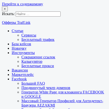
Перейти к содержимому
×
Искать:
Офферы Traff.ink
Статьи
Сервисы
Бесплатный трафик
База кейсов
Новичку
Инструменты
Сокращение ссылок
Калькулятор
Бесплатные прокси
Вакансии
Маркетплейс
Facebook
Большой FAQ
Продвинутый чекер доменов
Генератор White Page для клоакинга FACEBOOK
и GOOGLE
Массовый Генератор Профилей для Антидетект-
Браузера AEZAKMI