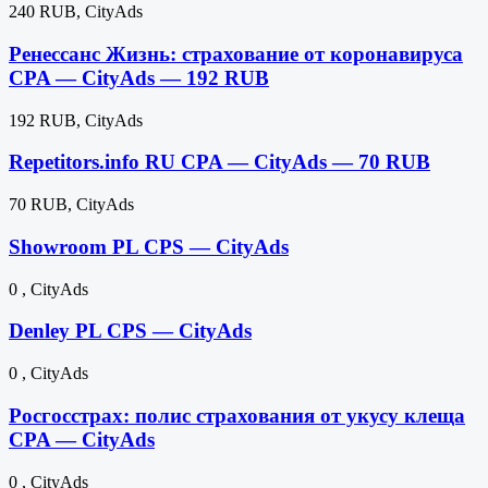
240 RUB, CityAds
Ренессанс Жизнь: страхование от коронавируса
CPA — CityAds — 192 RUB
192 RUB, CityAds
Repetitors.info RU CPA — CityAds — 70 RUB
70 RUB, CityAds
Showroom PL CPS — CityAds
0 , CityAds
Denley PL CPS — CityAds
0 , CityAds
Росгосстрах: полис страхования от укусу клеща
CPA — CityAds
0 , CityAds