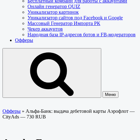
Бесплатный комбайн для работы с аккаунтами
Онлайн генератор QUIZ
Уникализатор картинок
Уникализатор сайтов под Facebook и Google
Массовый Генератор Импорта РК
Чекер аккаунтов
Народная база IP-адресов ботов и FB-модераторов
Офферы
Меню
Офферы
»
Альфа-Банк: выдача дебетовой карты Аэрофлот —
CityAds — 730 RUB