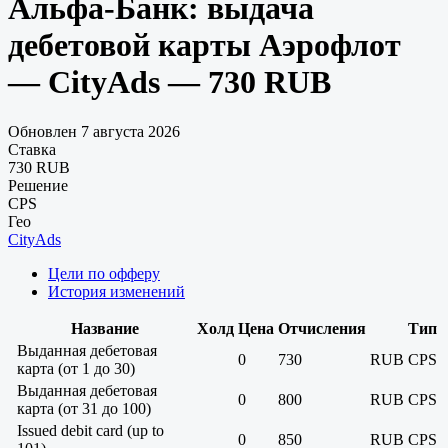
Альфа-Банк: выдача
дебетовой карты Аэрофлот
— CityAds — 730 RUB
Обновлен 7 августа 2026
Ставка
730 RUB
Решение
CPS
Гео
CityAds
Цели по офферу
История изменений
Название
Холд
Цена
Отчисления
Тип
Выданная дебетовая
0
730
RUB
CPS
карта (от 1 до 30)
Выданная дебетовая
0
800
RUB
CPS
карта (от 31 до 100)
Issued debit card (up to
0
850
RUB
CPS