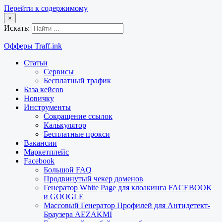
Перейти к содержимому
×
Искать:
Офферы Traff.ink
Статьи
Сервисы
Бесплатный трафик
База кейсов
Новичку
Инструменты
Сокращение ссылок
Калькулятор
Бесплатные прокси
Вакансии
Маркетплейс
Facebook
Большой FAQ
Продвинутый чекер доменов
Генератор White Page для клоакинга FACEBOOK
и GOOGLE
Массовый Генератор Профилей для Антидетект-
Браузера AEZAKMI