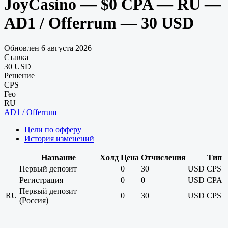
JoyCasino — $0 CPA — RU —
AD1 / Offerrum — 30 USD
Обновлен 6 августа 2026
Ставка
30 USD
Решение
CPS
Гео
RU
AD1 / Offerrum
Цели по офферу
История изменений
Название
Холд
Цена
Отчисления
Тип
Первый депозит
0
30
USD
CPS
Регистрация
0
0
USD
CPA
Первый депозит
RU
0
30
USD
CPS
(Россия)