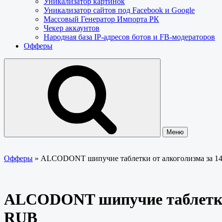
Уникализатор картинок
Уникализатор сайтов под Facebook и Google
Массовый Генератор Импорта РК
Чекер аккаунтов
Народная база IP-адресов ботов и FB-модераторов
Офферы
Меню
Офферы
»
ALCODONT шипучие таблетки от алкоголизма за 1
ALCODONT шипучие таблетки 
RUB