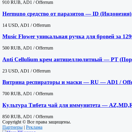
910 RUB, AD1 / Offerrum
Hermuno средство от паразитов — ID (Индонезия
14 USD, AD1 / Offerrum
Music Flower уникальная ручка для бровей за 1
500 RUB, AD1 / Offerrum
Anti Cellulium крем антицеллюлитный — PT (Пор
23 USD, AD1 / Offerrum
Витрина респираторы и маски — RU — AD1 / Of
700 RUB, AD1 / Offerrum
Культура Тибета чай для иммунитета — AZ,MD,
850 RUB, AD1 / Offerrum
Copyright © Все права защищены.
Партнеры
|
Реклама