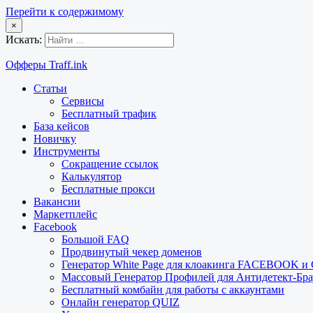
Перейти к содержимому
×
Искать:
Офферы Traff.ink
Статьи
Сервисы
Бесплатный трафик
База кейсов
Новичку
Инструменты
Сокращение ссылок
Калькулятор
Бесплатные прокси
Вакансии
Маркетплейс
Facebook
Большой FAQ
Продвинутый чекер доменов
Генератор White Page для клоакинга FACEBOOK 
Массовый Генератор Профилей для Антидетект-Б
Бесплатный комбайн для работы с аккаунтами
Онлайн генератор QUIZ