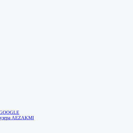
и GOOGLE
раузера AEZAKMI