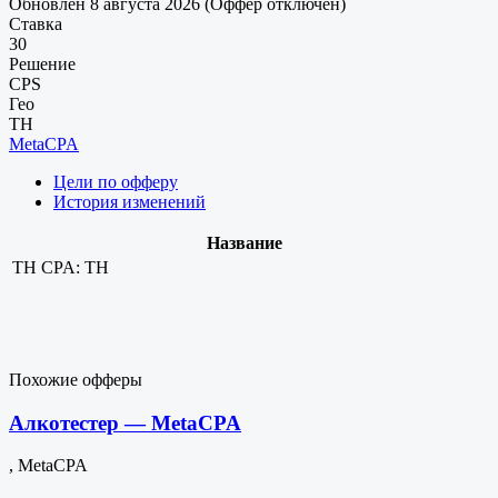
Обновлен 8 августа 2026 (Оффер отключен)
Ставка
30
Решение
CPS
Гео
TH
MetaCPA
Цели по офферу
История изменений
Название
TH
CPA: TH
Похожие офферы
Алкотестер — MetaCPA
, MetaCPA