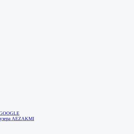
и GOOGLE
раузера AEZAKMI