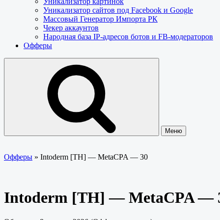
Уникализатор картинок
Уникализатор сайтов под Facebook и Google
Массовый Генератор Импорта РК
Чекер аккаунтов
Народная база IP-адресов ботов и FB-модераторов
Офферы
Меню
Офферы
»
Intoderm [TH] — MetaCPA — 30
Intoderm [TH] — MetaCPA — 