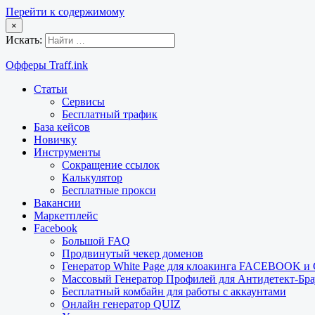
Перейти к содержимому
×
Искать:
Офферы Traff.ink
Статьи
Сервисы
Бесплатный трафик
База кейсов
Новичку
Инструменты
Сокращение ссылок
Калькулятор
Бесплатные прокси
Вакансии
Маркетплейс
Facebook
Большой FAQ
Продвинутый чекер доменов
Генератор White Page для клоакинга FACEBOOK 
Массовый Генератор Профилей для Антидетект-Б
Бесплатный комбайн для работы с аккаунтами
Онлайн генератор QUIZ