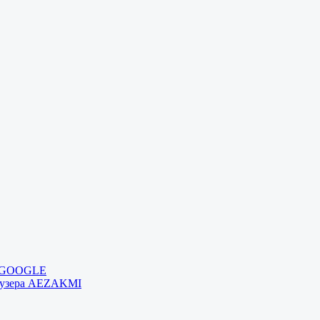
и GOOGLE
раузера AEZAKMI