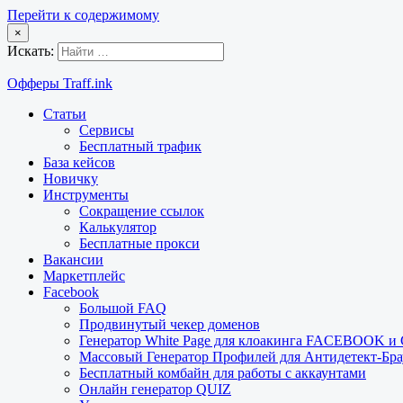
Перейти к содержимому
×
Искать:
Офферы Traff.ink
Статьи
Сервисы
Бесплатный трафик
База кейсов
Новичку
Инструменты
Сокращение ссылок
Калькулятор
Бесплатные прокси
Вакансии
Маркетплейс
Facebook
Большой FAQ
Продвинутый чекер доменов
Генератор White Page для клоакинга FACEBOOK 
Массовый Генератор Профилей для Антидетект-Б
Бесплатный комбайн для работы с аккаунтами
Онлайн генератор QUIZ