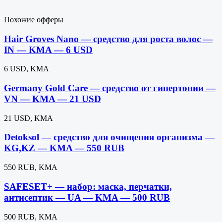
Похожие офферы
Hair Groves Nano — средство для роста волос —
IN — KMA — 6 USD
6 USD, KMA
Germany Gold Care — средство от гипертонии —
VN — KMA — 21 USD
21 USD, KMA
Detoksol — средство для очищения организма —
KG,KZ — KMA — 550 RUB
550 RUB, KMA
SAFESET+ — набор: маска, перчатки,
антисептик — UA — KMA — 500 RUB
500 RUB, KMA