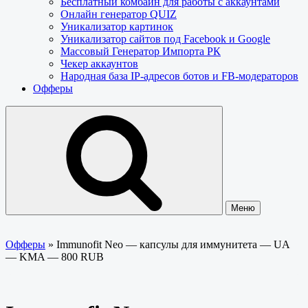
Бесплатный комбайн для работы с аккаунтами
Онлайн генератор QUIZ
Уникализатор картинок
Уникализатор сайтов под Facebook и Google
Массовый Генератор Импорта РК
Чекер аккаунтов
Народная база IP-адресов ботов и FB-модераторов
Офферы
Меню
Офферы
»
Immunofit Neo — капсулы для иммунитета — UA
— KMA — 800 RUB