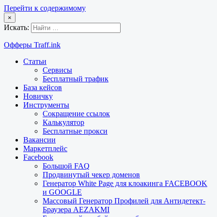
Перейти к содержимому
×
Искать:
Офферы Traff.ink
Статьи
Сервисы
Бесплатный трафик
База кейсов
Новичку
Инструменты
Сокращение ссылок
Калькулятор
Бесплатные прокси
Вакансии
Маркетплейс
Facebook
Большой FAQ
Продвинутый чекер доменов
Генератор White Page для клоакинга FACEBOOK
и GOOGLE
Массовый Генератор Профилей для Антидетект-
Браузера AEZAKMI