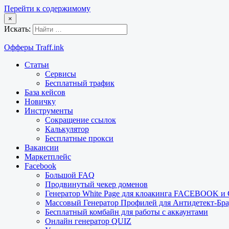
Перейти к содержимому
×
Искать:
Офферы Traff.ink
Статьи
Сервисы
Бесплатный трафик
База кейсов
Новичку
Инструменты
Сокращение ссылок
Калькулятор
Бесплатные прокси
Вакансии
Маркетплейс
Facebook
Большой FAQ
Продвинутый чекер доменов
Генератор White Page для клоакинга FACEBOOK 
Массовый Генератор Профилей для Антидетект-Б
Бесплатный комбайн для работы с аккаунтами
Онлайн генератор QUIZ