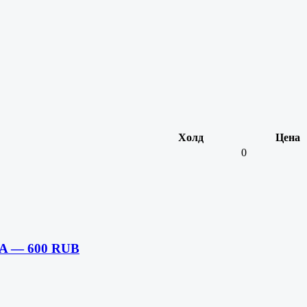
Холд
Цена
0
MA — 600 RUB