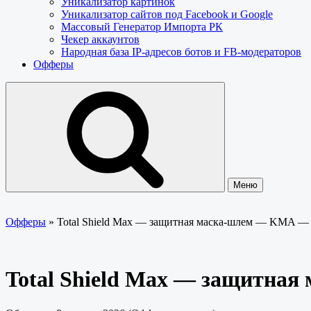
Уникализатор картинок
Уникализатор сайтов под Facebook и Google
Массовый Генератор Импорта РК
Чекер аккаунтов
Народная база IP-адресов ботов и FB-модераторов
Офферы
Меню
Офферы
»
Total Shield Max — защитная маска-шлем — KMA —
Total Shield Max — защитна