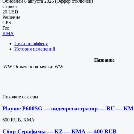
Обновлен 8 августа 2026 (Оффер отключен)
Ставка
20 USD
Решение
CPS
Гео
KMA
Цели по офферу
История изменений
Название
WW
Оплаченная заявка: WW
Похожие офферы
Playme P600SG — видеорегистратор — RU — K
600 RUB, KMA
Сбор Серафимы — KZ — KMA — 400 RUB