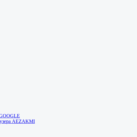
и GOOGLE
раузера AEZAKMI