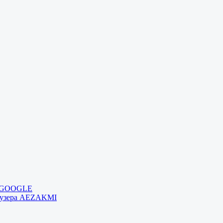
и GOOGLE
раузера AEZAKMI