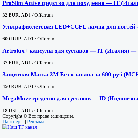
ProSlim Active средство для похудения — IT (Ита
32 EUR, AD1 / Offerrum
Ультрафиолетовая LED+CCFL лампа для ногтей 
600 RUB, AD1 / Offerrum
Artrolux+ капсулы для суставов — IT (Италия) —
37 EUR, AD1 / Offerrum
Защитная Маска 3М Без клапана за 690 руб (МС
450 RUB, AD1 / Offerrum
MegaMove средство для суставов — ID (Индонези
18 USD, AD1 / Offerrum
Copyright © Все права защищены.
Партнеры
|
Реклама