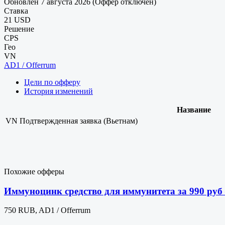
Обновлен 7 августа 2026 (Оффер отключен)
Ставка
21 USD
Решение
CPS
Гео
VN
AD1 / Offerrum
Цели по офферу
История изменений
Название
VN
Подтвержденная заявка (Вьетнам)
Похожие офферы
Иммуноцинк средство для иммунитета за 990 ру
750 RUB, AD1 / Offerrum