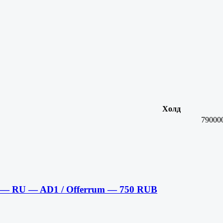
Холд
79000
б — RU — AD1 / Offerrum — 750 RUB