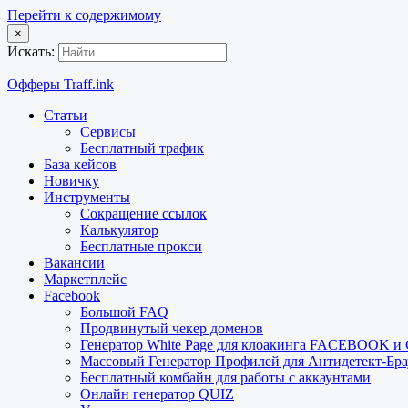
Перейти к содержимому
×
Искать:
Офферы Traff.ink
Статьи
Сервисы
Бесплатный трафик
База кейсов
Новичку
Инструменты
Сокращение ссылок
Калькулятор
Бесплатные прокси
Вакансии
Маркетплейс
Facebook
Большой FAQ
Продвинутый чекер доменов
Генератор White Page для клоакинга FACEBOOK 
Массовый Генератор Профилей для Антидетект-Б
Бесплатный комбайн для работы с аккаунтами
Онлайн генератор QUIZ